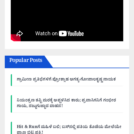
Popular Posts
ಗ್ರಾಮೀಣ ಪ್ರತಿಭೆಗಳಿಗೆ ಪ್ರೋತ್ಸಾಹ ಅಗತ್ಯ-ಗೋಪಾಲಕೃಷ್ಣ ನಾಯಕ
ನಿಯಂತ್ರಣ ತಪ್ಪಿ ಮರಕ್ಕೆ ಅಪ್ಪಳಿಸಿದ ಕಾರು; ಪ್ರವಾಸಿಗನಿಗೆ ಗಂಭೀರ
ಗಾಯ, ನಜ್ಜುಗುಜ್ಜಾದ ವಾಹನ!
Hit & Runಗೆ ಮಹಿಳೆ ಬಲಿ; ಬಸ್‌ನಲ್ಲಿ ಪತಿಯ ತೊಡೆಯ ಮೇಲೆಯೇ
ಪ್ರಾಣ ಬಿಟ್ಟ ಪತ್ನಿ!