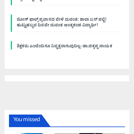
ಜೋಗ್ ಫಾಲ್ಸ್ ಪ್ರವಾಸದ ವೇಳೆ ದುರಂತ: ಶಾಲಾ ಬಸ್ ಪಲ್ಟಿ!
ಹುಟ್ಟುಹಬ್ಬದ ದಿನವೇ ದುರಂತ ಅಂತ್ಯಕಂಡ ವಿದ್ಯಾರ್ಥಿ!
ಶಿಕ್ಷಕರು ಎಂದೆಂದಿಗೂ ನಿವೃತ್ತರಾಗುವುದಿಲ್ಲ- ಡಾ.ಚಿಕ್ಕಪ್ಪ ನಾಯಕ
You missed