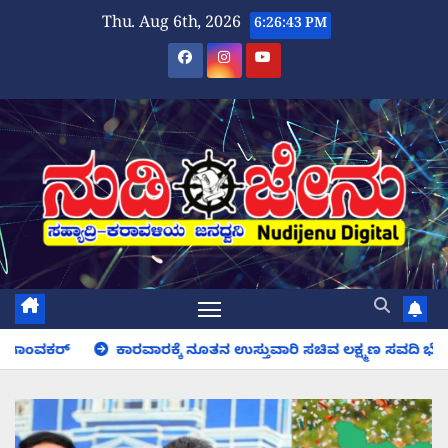
Skip
Thu. Aug 6th, 2026
6:26:44 PM
to
content
ಕಾರವಾರಕ್ಕೆ ನೂತನ ಉಸ್ತುವಾರಿ ಸಚಿವ ಲಕ್ಷ್ಮಣ ಸವದಿ ಭೇಟಿ; ಕಾಳಿ ಸೇತುವೆ ಕ