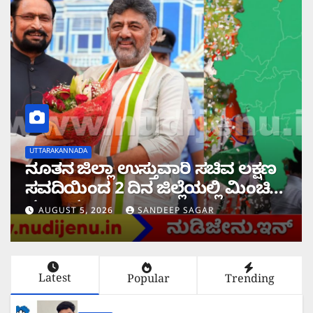
UTTARAKANNADA
ನೂತನ ಜಿಲ್ಲಾ ಉಸ್ತುವಾರಿ ಸಚಿವ ಲಕ್ಷಣ
ಸವದಿಯಿಂದ 2 ದಿನ ಜಿಲ್ಲೆಯಲ್ಲಿ ಮಿಂಚಿನ
ಸಂಚಾರ
AUGUST 5, 2026
SANDEEP SAGAR
Latest
Popular
Trending