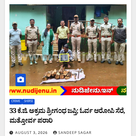
CRIME
SHIRSI
33 ಕೆ.ಜಿ. ಅಕ್ರಮ ಶ್ರೀಗಂಧ ಜಪ್ತಿ; ಓರ್ವ ಆರೋಪಿ ಸೆರೆ,
ಮತ್ತೋರ್ವ ಪರಾ​​ರಿ
AUGUST 3, 2026
SANDEEP SAGAR