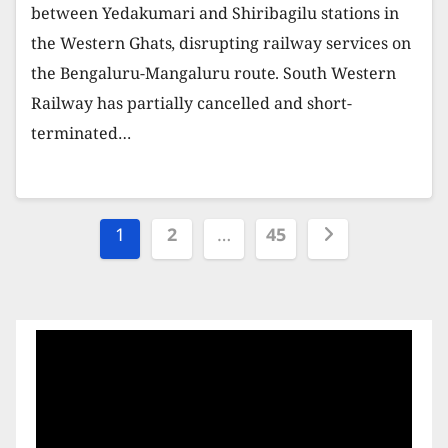
between Yedakumari and Shiribagilu stations in
the Western Ghats, disrupting railway services on
the Bengaluru-Mangaluru route. South Western
Railway has partially cancelled and short-
terminated…
Posts
1
2
…
45
pagination