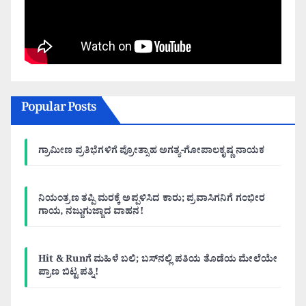
Popular Posts
ಗ್ರಾಮೀಣ ಪ್ರತಿಭೆಗಳಿಗೆ ಪ್ರೋತ್ಸಾಹ ಅಗತ್ಯ-ಗೋಪಾಲಕೃಷ್ಣ ನಾಯಕ
ನಿಯಂತ್ರಣ ತಪ್ಪಿ ಮರಕ್ಕೆ ಅಪ್ಪಳಿಸಿದ ಕಾರು; ಪ್ರವಾಸಿಗನಿಗೆ ಗಂಭೀರ
ಗಾಯ, ನಜ್ಜುಗುಜ್ಜಾದ ವಾಹನ!
Hit & Runಗೆ ಮಹಿಳೆ ಬಲಿ; ಬಸ್‌ನಲ್ಲಿ ಪತಿಯ ತೊಡೆಯ ಮೇಲೆಯೇ
ಪ್ರಾಣ ಬಿಟ್ಟ ಪತ್ನಿ!