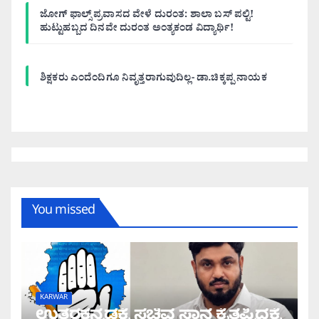
ಜೋಗ್ ಫಾಲ್ಸ್ ಪ್ರವಾಸದ ವೇಳೆ ದುರಂತ: ಶಾಲಾ ಬಸ್ ಪಲ್ಟಿ!
ಹುಟ್ಟುಹಬ್ಬದ ದಿನವೇ ದುರಂತ ಅಂತ್ಯಕಂಡ ವಿದ್ಯಾರ್ಥಿ!
ಶಿಕ್ಷಕರು ಎಂದೆಂದಿಗೂ ನಿವೃತ್ತರಾಗುವುದಿಲ್ಲ- ಡಾ.ಚಿಕ್ಕಪ್ಪ ನಾಯಕ
You missed
KARWAR
ಉತ್ತರಕನ್ನಡಕ್ಕೆ ಸಚಿವ ಸ್ಥಾನ ಕೈತಪ್ಪಿದ್ದಕ್ಕೆ