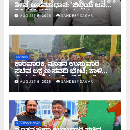
ತೀವ್ರ ಅಸಮಾಧಾನ: ‘ಜಿಲ್ಲೆಯ ಜನರ
ನಿರೀಕ್ಷೆಗೆ ಧಕ್ಕೆ’ ಎಂದ ಪ್ರಸಾದ
AUGUST 6, 2026
SANDEEP SAGAR
ಗಾಂವಕರ್
KARWAR
ಕಾರವಾರಕ್ಕೆ ನೂತನ ಉಸ್ತುವಾರಿ
ಸಚಿವ ಲಕ್ಷ್ಮಣ ಸವದಿ ಭೇಟಿ; ಕಾಳಿ
ಸೇತುವೆ ಕಾಮಗಾರಿ ಪರಿಶೀಲನೆ
AUGUST 6, 2026
SANDEEP SAGAR
UTTARAKANNADA