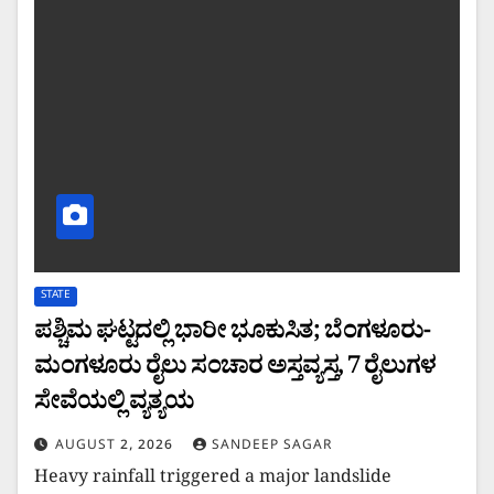
STATE
ಪಶ್ಚಿಮ ಘಟ್ಟದಲ್ಲಿ ಭಾರೀ ಭೂಕುಸಿತ; ಬೆಂಗಳೂರು-
ಮಂಗಳೂರು ರೈಲು ಸಂಚಾರ ಅಸ್ತವ್ಯಸ್ತ, 7 ರೈಲುಗಳ
ಸೇವೆಯಲ್ಲಿ ವ್ಯತ್ಯಯ
AUGUST 2, 2026
SANDEEP SAGAR
Heavy rainfall triggered a major landslide