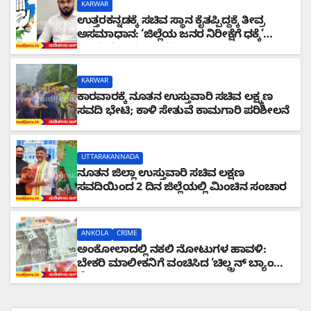
KARWAR
ಉತ್ತರಕನ್ನಡಕ್ಕೆ ಸಚಿವ ಸ್ಥಾನ ಕೈತಪ್ಪಿದ್ದಕ್ಕೆ ತೀವ್ರ
ಅಸಮಾಧಾನ: ‘ಜಿಲ್ಲೆಯ ಜನರ ನಿರೀಕ್ಷೆಗೆ ಧಕ್ಕೆ’
ಎಂದ ಪ್ರಸಾದ ಗಾಂವಕರ್
KARWAR
ಕಾರವಾರಕ್ಕೆ ನೂತನ ಉಸ್ತುವಾರಿ ಸಚಿವ ಲಕ್ಷ್ಮಣ
ಸವದಿ ಭೇಟಿ; ಕಾಳಿ ಸೇತುವೆ ಕಾಮಗಾರಿ ಪರಿಶೀಲನೆ
UTTARAKANNADA
ನೂತನ ಜಿಲ್ಲಾ ಉಸ್ತುವಾರಿ ಸಚಿವ ಲಕ್ಷಣ
ಸವದಿಯಿಂದ 2 ದಿನ ಜಿಲ್ಲೆಯಲ್ಲಿ ಮಿಂಚಿನ ಸಂಚಾರ
ANKOLA
CRIME
ಅಂಕೋಲಾದಲ್ಲಿ ನಕಲಿ ನೋಟುಗಳ ಹಾವಳಿ:
ಬೇಕರಿ ಮಾಲೀಕನಿಗೆ ವಂಚಿಸಿದ ‘ಚಿಲ್ಡ್ರನ್ ಬ್ಯಾಂಕ್’
ನೋಟು!