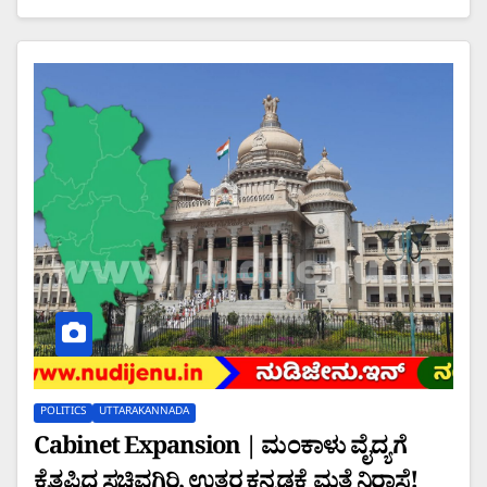
POLITICS
UTTARAKANNADA
Cabinet Expansion | ಮಂಕಾಳು ವೈದ್ಯಗೆ
ಕೈತಪ್ಪಿದ ಸಚಿವಗಿರಿ, ಉತ್ತರ ಕನ್ನಡಕ್ಕೆ ಮತ್ತೆ ನಿರಾಸೆ!