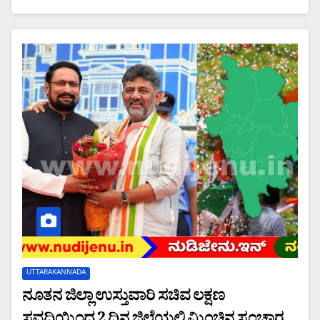
UTTARAKANNADA
ನೂತನ ಜಿಲ್ಲಾ ಉಸ್ತುವಾರಿ ಸಚಿವ ಲಕ್ಷಣ