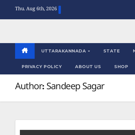
Skip
Thu. Aug 6th, 2026
to
content
UTTARAKANNADA
STATE
PRIVACY POLICY
ABOUT US
SHOP
Author:
Sandeep Sagar