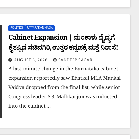
POLITICS
UTTARAKANNADA
Cabinet Expansion | ಮಂಕಾಳು ವೈದ್ಯಗೆ
ಕೈತಪ್ಪಿದ ಸಚಿವಗಿರಿ, ಉತ್ತರ ಕನ್ನಡಕ್ಕೆ ಮತ್ತೆ ನಿರಾಸೆ!
AUGUST 3, 2026
SANDEEP SAGAR
A last-minute change in the Karnataka cabinet
expansion reportedly saw Bhatkal MLA Mankal
Vaidya dropped from the final list, while senior
Congress leader S.S. Mallikarjun was inducted
into the cabinet.…