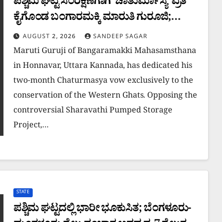
ಪಶ್ಚಿಮ ಘಟ್ಟ ಸಂರಕ್ಷಣೆಗಾಗಿ ‘ಚಾತುರ್ಮಾಸ್ಯ’ ವ್ರತ
ಕೈಗೊಂಡ ಬಂಗಾರಮಕ್ಕಿ ಮಾರುತಿ ಗುರೂಜಿ;
ಶರಾವತಿ ಯೋಜನೆಗೆ ವಿರೋಧ
AUGUST 2, 2026
SANDEEP SAGAR
Maruti Guruji of Bangaramakki Mahasamsthana
in Honnavar, Uttara Kannada, has dedicated his
two-month Chaturmasya vow exclusively to the
conservation of the Western Ghats. Opposing the
controversial Sharavathi Pumped Storage
Project,…
STATE
ಪಶ್ಚಿಮ ಘಟ್ಟದಲ್ಲಿ ಭಾರೀ ಭೂಕುಸಿತ; ಬೆಂಗಳೂರು-