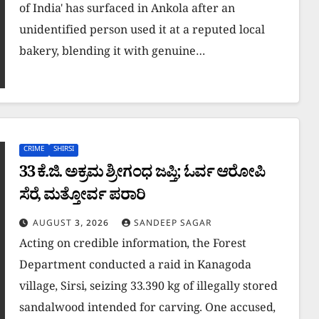
of India' has surfaced in Ankola after an
unidentified person used it at a reputed local
bakery, blending it with genuine…
CRIME
SHIRSI
33 ಕೆ.ಜಿ. ಅಕ್ರಮ ಶ್ರೀಗಂಧ ಜಪ್ತಿ; ಓರ್ವ ಆರೋಪಿ
ಸೆರೆ, ಮತ್ತೋರ್ವ ಪರಾ​​ರಿ
AUGUST 3, 2026
SANDEEP SAGAR
​Acting on credible information, the Forest
Department conducted a raid in Kanagoda
village, Sirsi, seizing 33.390 kg of illegally stored
sandalwood intended for carving. One accused,