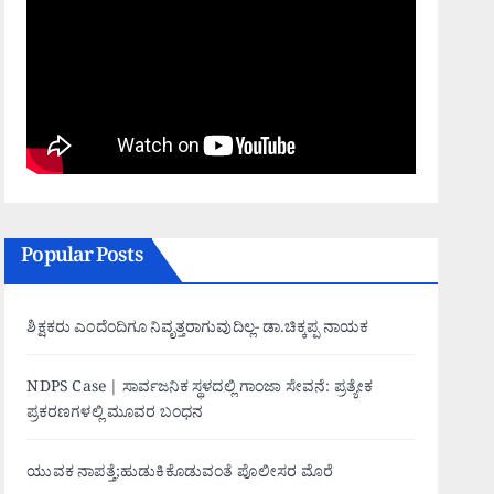
Popular Posts
ಶಿಕ್ಷಕರು ಎಂದೆಂದಿಗೂ ನಿವೃತ್ತರಾಗುವುದಿಲ್ಲ- ಡಾ.ಚಿಕ್ಕಪ್ಪ ನಾಯಕ
NDPS Case | ಸಾರ್ವಜನಿಕ ಸ್ಥಳದಲ್ಲಿ ಗಾಂಜಾ ಸೇವನೆ: ಪ್ರತ್ಯೇಕ
ಪ್ರಕರಣಗಳಲ್ಲಿ ಮೂವರ ಬಂಧನ
ಯುವಕ ನಾಪತ್ತೆ;ಹುಡುಕಿಕೊಡುವಂತೆ ಪೊಲೀಸರ ಮೊರೆ