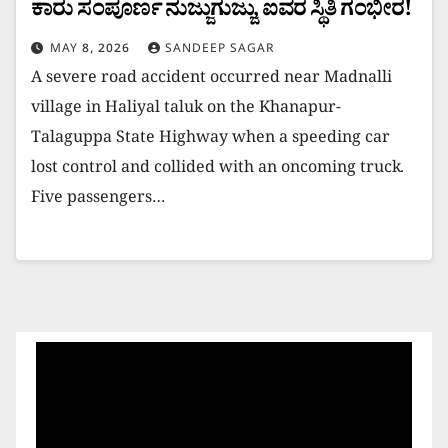
ಕಾರು ಸಂಪೂರ್ಣ ನುಜ್ಜುಗುಜ್ಜು, ಐವರ ಸ್ಥಿತಿ ಗಂಭೀರ!
MAY 8, 2026
SANDEEP SAGAR
A severe road accident occurred near Madnalli
village in Haliyal taluk on the Khanapur-
Talaguppa State Highway when a speeding car
lost control and collided with an oncoming truck.
Five passengers…