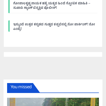
ಗೋಪಾಲಕೃಷ್ಣ ನಾಯಕ ಹತ್ಯೆ ಯತ್ನದ ಹಿಂದೆ ಸ್ಫೋಟಕ ಮಾಹಿತಿ –
ಸುಪಾರಿ ಗ್ಯಾಂಗ್ ಬೆನ್ನತ್ತಿದ ಪೊಲೀಸ್!
ಇನ್ಮುಂದೆ ಉತ್ತರ ಕನ್ನಡದ ಗುಡ್ಡದ ತಪ್ಪಲಿನಲ್ಲಿ ನೋ ಪಾರ್ಕಿಂಗ್! ನೋ
ಎಂಟ್ರಿ!
You missed