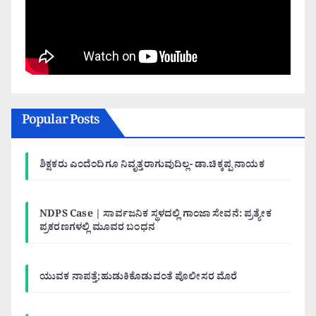
Popular Posts
ಶಿಕ್ಷಕರು ಎಂದೆಂದಿಗೂ ನಿವೃತ್ತರಾಗುವುದಿಲ್ಲ- ಡಾ.ಚಿಕ್ಕಪ್ಪ ನಾಯಕ
NDPS Case | ಸಾರ್ವಜನಿಕ ಸ್ಥಳದಲ್ಲಿ ಗಾಂಜಾ ಸೇವನೆ: ಪ್ರತ್ಯೇಕ
ಪ್ರಕರಣಗಳಲ್ಲಿ ಮೂವರ ಬಂಧನ
ಯುವಕ ನಾಪತ್ತೆ;ಹುಡುಕಿಕೊಡುವಂತೆ ಪೊಲೀಸರ ಮೊರೆ