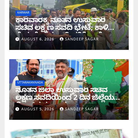
KARWAR
ಕಾರವಾರಕ್ಕೆ ನೂತನ ಉಸ್ತುವಾರಿ
ಸಚಿವ ಲಕ್ಷ್ಮಣ ಸವದಿ ಭೇಟಿ; ಕಾಳಿ
ಸೇತುವೆ ಕಾಮಗಾರಿ ಪರಿಶೀಲನೆ
AUGUST 6, 2026
SANDEEP SAGAR
UTTARAKANNADA
ನೂತನ ಜಿಲ್ಲಾ ಉಸ್ತುವಾರಿ ಸಚಿವ
ಲಕ್ಷಣ ಸವದಿಯಿಂದ 2 ದಿನ ಜಿಲ್ಲೆಯಲ್ಲಿ
ಮಿಂಚಿನ ಸಂಚಾರ
AUGUST 5, 2026
SANDEEP SAGAR