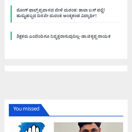
ಜೋಗ್ ಫಾಲ್ಸ್ ಪ್ರವಾಸದ ವೇಳೆ ದುರಂತ: ಶಾಲಾ ಬಸ್ ಪಲ್ಟಿ!
ಹುಟ್ಟುಹಬ್ಬದ ದಿನವೇ ದುರಂತ ಅಂತ್ಯಕಂಡ ವಿದ್ಯಾರ್ಥಿ!
ಶಿಕ್ಷಕರು ಎಂದೆಂದಿಗೂ ನಿವೃತ್ತರಾಗುವುದಿಲ್ಲ- ಡಾ.ಚಿಕ್ಕಪ್ಪ ನಾಯಕ
You missed