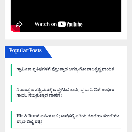
Popular Posts
ಗ್ರಾಮೀಣ ಪ್ರತಿಭೆಗಳಿಗೆ ಪ್ರೋತ್ಸಾಹ ಅಗತ್ಯ-ಗೋಪಾಲಕೃಷ್ಣ ನಾಯಕ
ನಿಯಂತ್ರಣ ತಪ್ಪಿ ಮರಕ್ಕೆ ಅಪ್ಪಳಿಸಿದ ಕಾರು; ಪ್ರವಾಸಿಗನಿಗೆ ಗಂಭೀರ
ಗಾಯ, ನಜ್ಜುಗುಜ್ಜಾದ ವಾಹನ!
Hit & Runಗೆ ಮಹಿಳೆ ಬಲಿ; ಬಸ್‌ನಲ್ಲಿ ಪತಿಯ ತೊಡೆಯ ಮೇಲೆಯೇ
ಪ್ರಾಣ ಬಿಟ್ಟ ಪತ್ನಿ!