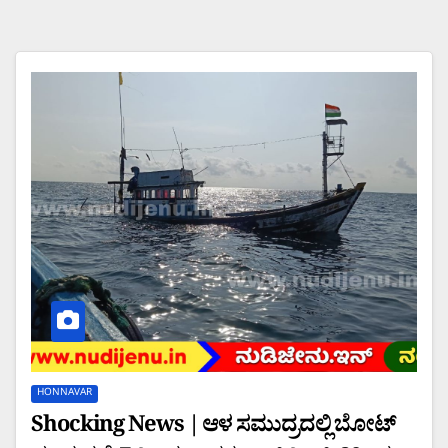
HONNAVAR
Shocking News | ಆಳ ಸಮುದ್ರದಲ್ಲಿ ಬೋಟ್