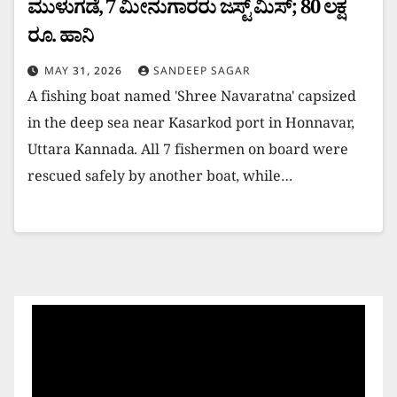
ಮುಳುಗಡೆ, 7 ಮೀನುಗಾರರು ಜಸ್ಟ್ ಮಿಸ್; 80 ಲಕ್ಷ
ರೂ. ಹಾನಿ
MAY 31, 2026
SANDEEP SAGAR
A fishing boat named 'Shree Navaratna' capsized
in the deep sea near Kasarkod port in Honnavar,
Uttara Kannada. All 7 fishermen on board were
rescued safely by another boat, while…