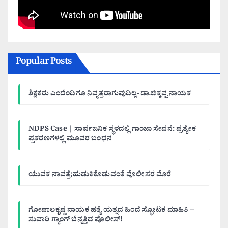
Popular Posts
ಶಿಕ್ಷಕರು ಎಂದೆಂದಿಗೂ ನಿವೃತ್ತರಾಗುವುದಿಲ್ಲ- ಡಾ.ಚಿಕ್ಕಪ್ಪ ನಾಯಕ
NDPS Case | ಸಾರ್ವಜನಿಕ ಸ್ಥಳದಲ್ಲಿ ಗಾಂಜಾ ಸೇವನೆ: ಪ್ರತ್ಯೇಕ
ಪ್ರಕರಣಗಳಲ್ಲಿ ಮೂವರ ಬಂಧನ
ಯುವಕ ನಾಪತ್ತೆ;ಹುಡುಕಿಕೊಡುವಂತೆ ಪೊಲೀಸರ ಮೊರೆ
ಗೋಪಾಲಕೃಷ್ಣ ನಾಯಕ ಹತ್ಯೆ ಯತ್ನದ ಹಿಂದೆ ಸ್ಫೋಟಕ ಮಾಹಿತಿ –
ಸುಪಾರಿ ಗ್ಯಾಂಗ್ ಬೆನ್ನತ್ತಿದ ಪೊಲೀಸ್!