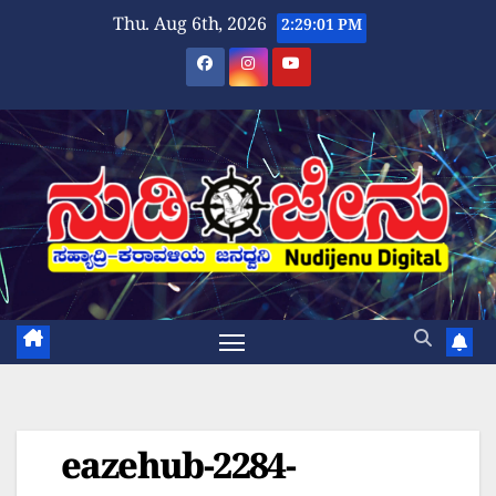
Skip
Thu. Aug 6th, 2026
2:29:01 PM
to
content
eazehub-2284-