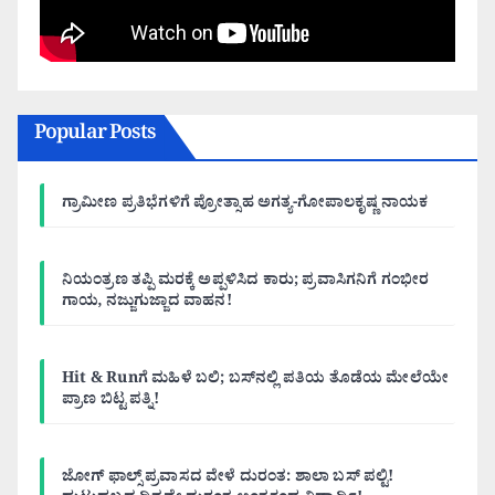
Popular Posts
ಗ್ರಾಮೀಣ ಪ್ರತಿಭೆಗಳಿಗೆ ಪ್ರೋತ್ಸಾಹ ಅಗತ್ಯ-ಗೋಪಾಲಕೃಷ್ಣ ನಾಯಕ
ನಿಯಂತ್ರಣ ತಪ್ಪಿ ಮರಕ್ಕೆ ಅಪ್ಪಳಿಸಿದ ಕಾರು; ಪ್ರವಾಸಿಗನಿಗೆ ಗಂಭೀರ
ಗಾಯ, ನಜ್ಜುಗುಜ್ಜಾದ ವಾಹನ!
Hit & Runಗೆ ಮಹಿಳೆ ಬಲಿ; ಬಸ್‌ನಲ್ಲಿ ಪತಿಯ ತೊಡೆಯ ಮೇಲೆಯೇ
ಪ್ರಾಣ ಬಿಟ್ಟ ಪತ್ನಿ!
ಜೋಗ್ ಫಾಲ್ಸ್ ಪ್ರವಾಸದ ವೇಳೆ ದುರಂತ: ಶಾಲಾ ಬಸ್ ಪಲ್ಟಿ!