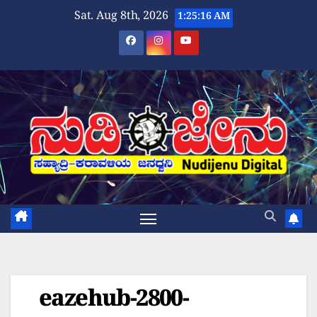
Skip
Sat. Aug 8th, 2026
1:25:17 AM
to
content
eazehub-2800-