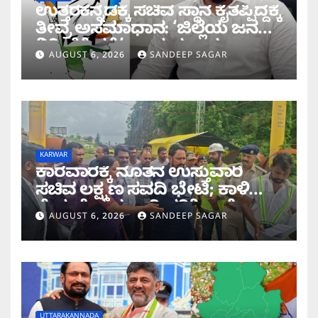
ಉತ್ತರಕನ್ನಡಕ್ಕೆ ಸಚಿವ ಸ್ಥಾನ ಕೈತಪ್ಪಿದ್ದಕ್ಕೆ
ತೀವ್ರ ಅಸಮಾಧಾನ: ‘ಜಿಲ್ಲೆಯ ಜನರ
ನಿರೀಕ್ಷೆಗೆ ಧಕ್ಕೆ’ ಎಂದ ಪ್ರಸಾದ
AUGUST 6, 2026
SANDEEP SAGAR
ಗಾಂವಕರ್
KARWAR
ಕಾರವಾರಕ್ಕೆ ನೂತನ ಉಸ್ತುವಾರಿ
ಸಚಿವ ಲಕ್ಷ್ಮಣ ಸವದಿ ಭೇಟಿ; ಕಾಳಿ
ಸೇತುವೆ ಕಾಮಗಾರಿ ಪರಿಶೀಲನೆ
AUGUST 6, 2026
SANDEEP SAGAR
UTTARAKANNADA