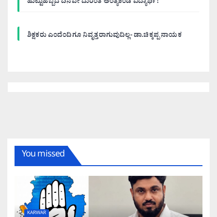
ಹುಟ್ಟುಹಬ್ಬದ ದಿನವೇ ದುರಂತ ಅಂತ್ಯಕಂಡ ವಿದ್ಯಾರ್ಥಿ!
ಶಿಕ್ಷಕರು ಎಂದೆಂದಿಗೂ ನಿವೃತ್ತರಾಗುವುದಿಲ್ಲ- ಡಾ.ಚಿಕ್ಕಪ್ಪ ನಾಯಕ
You missed
KARWAR