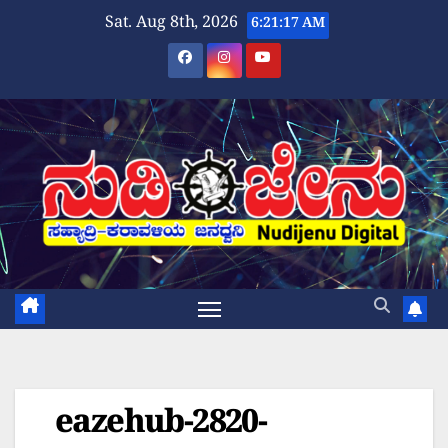
Skip
Sat. Aug 8th, 2026
6:21:17 AM
to
content
eazehub-2820-