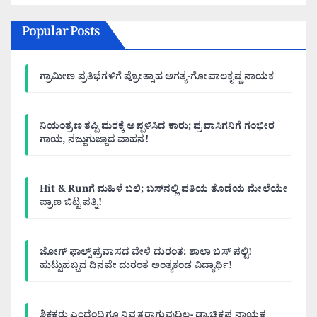
Popular Posts
ಗ್ರಾಮೀಣ ಪ್ರತಿಭೆಗಳಿಗೆ ಪ್ರೋತ್ಸಾಹ ಅಗತ್ಯ-ಗೋಪಾಲಕೃಷ್ಣ ನಾಯಕ
ನಿಯಂತ್ರಣ ತಪ್ಪಿ ಮರಕ್ಕೆ ಅಪ್ಪಳಿಸಿದ ಕಾರು; ಪ್ರವಾಸಿಗನಿಗೆ ಗಂಭೀರ
ಗಾಯ, ನಜ್ಜುಗುಜ್ಜಾದ ವಾಹನ!
Hit & Runಗೆ ಮಹಿಳೆ ಬಲಿ; ಬಸ್‌ನಲ್ಲಿ ಪತಿಯ ತೊಡೆಯ ಮೇಲೆಯೇ
ಪ್ರಾಣ ಬಿಟ್ಟ ಪತ್ನಿ!
ಜೋಗ್ ಫಾಲ್ಸ್ ಪ್ರವಾಸದ ವೇಳೆ ದುರಂತ: ಶಾಲಾ ಬಸ್ ಪಲ್ಟಿ!
ಹುಟ್ಟುಹಬ್ಬದ ದಿನವೇ ದುರಂತ ಅಂತ್ಯಕಂಡ ವಿದ್ಯಾರ್ಥಿ!
ಶಿಕ್ಷಕರು ಎಂದೆಂದಿಗೂ ನಿವೃತ್ತರಾಗುವುದಿಲ್ಲ- ಡಾ.ಚಿಕ್ಕಪ್ಪ ನಾಯಕ