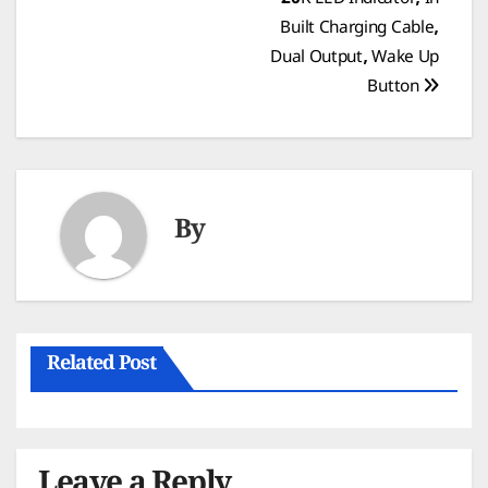
20K LED Indicator, In
navigation
Built Charging Cable,
Dual Output, Wake Up
Button
By
Related Post