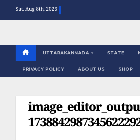
Skip
Sat. Aug 8th, 2026
to
content
UTTARAKANNADA
STATE
PRIVACY POLICY
ABOUT US
SHOP
image_editor_outpu
1738842987345622292