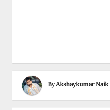
Post
navigation
By
Akshaykumar Naik