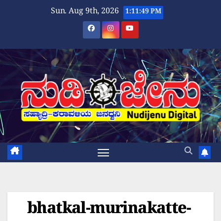
Skip
Sun. Aug 9th, 2026
1:11:50 PM
to
content
bhatkal-murinakatte-