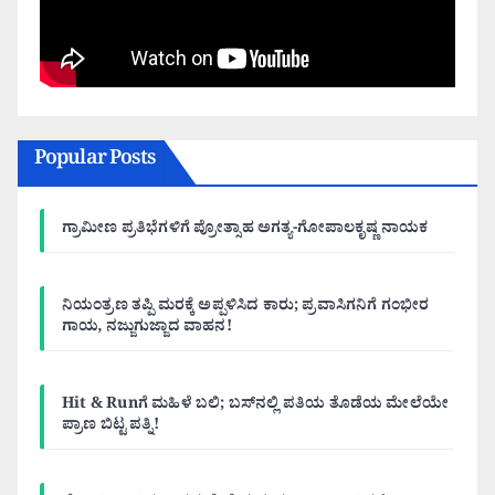
Popular Posts
ಗ್ರಾಮೀಣ ಪ್ರತಿಭೆಗಳಿಗೆ ಪ್ರೋತ್ಸಾಹ ಅಗತ್ಯ-ಗೋಪಾಲಕೃಷ್ಣ ನಾಯಕ
ನಿಯಂತ್ರಣ ತಪ್ಪಿ ಮರಕ್ಕೆ ಅಪ್ಪಳಿಸಿದ ಕಾರು; ಪ್ರವಾಸಿಗನಿಗೆ ಗಂಭೀರ
ಗಾಯ, ನಜ್ಜುಗುಜ್ಜಾದ ವಾಹನ!
Hit & Runಗೆ ಮಹಿಳೆ ಬಲಿ; ಬಸ್‌ನಲ್ಲಿ ಪತಿಯ ತೊಡೆಯ ಮೇಲೆಯೇ
ಪ್ರಾಣ ಬಿಟ್ಟ ಪತ್ನಿ!