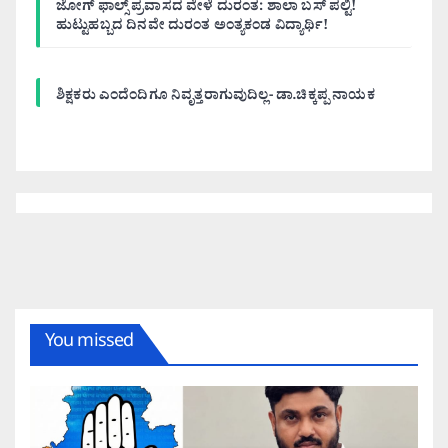
ಜೋಗ್ ಫಾಲ್ಸ್ ಪ್ರವಾಸದ ವೇಳೆ ದುರಂತ: ಶಾಲಾ ಬಸ್ ಪಲ್ಟಿ!
ಹುಟ್ಟುಹಬ್ಬದ ದಿನವೇ ದುರಂತ ಅಂತ್ಯಕಂಡ ವಿದ್ಯಾರ್ಥಿ!
ಶಿಕ್ಷಕರು ಎಂದೆಂದಿಗೂ ನಿವೃತ್ತರಾಗುವುದಿಲ್ಲ- ಡಾ.ಚಿಕ್ಕಪ್ಪ ನಾಯಕ
You missed