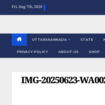
Skip
Fri. Aug 7th, 2026
to
content
UTTARAKANNADA
STATE
PRIVACY POLICY
ABOUT US
SHOP
IMG-20250623-WA002