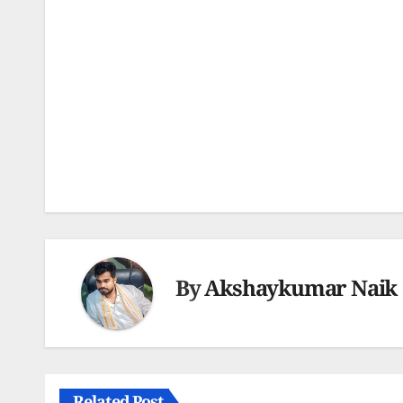
Post
navigation
By
Akshaykumar Naik