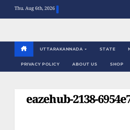
Skip
Thu. Aug 6th, 2026
to
content
UTTARAKANNADA
STATE
PRIVACY POLICY
ABOUT US
SHOP
eazehub-2138-6954e