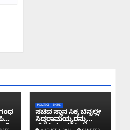
POLITICS
SHIRSI
ರೀಗಂಧ
ಸಚಿವ ಸ್ಥಾನ ಸಿಕ್ಕ ಬೆನ್ನಲ್ಲೇ
ಪಿ
ಸಿದ್ದರಾಮಯ್ಯರನ್ನು
​​ರಿ
ಭೇಟಿಯಾದ ಮಧು