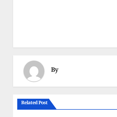
Post
navigation
By
Related Post