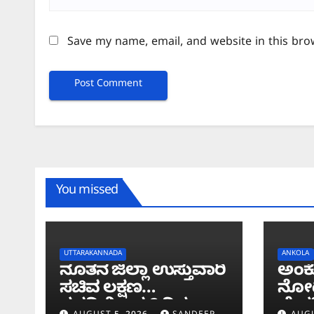
Save my name, email, and website in this bro
You missed
UTTARAKANNADA
ANKOLA
ನೂತನ ಜಿಲ್ಲಾ ಉಸ್ತುವಾರಿ
ಅಂಕ
ಸಚಿವ ಲಕ್ಷಣ
ನೋಟ
ಸವದಿಯಿಂದ 2 ದಿನ
ಬೇಕರ