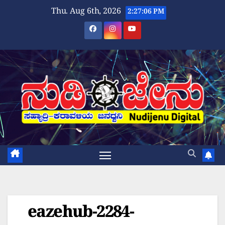
Skip
Thu. Aug 6th, 2026
2:27:06 PM
to
content
eazehub-2284-