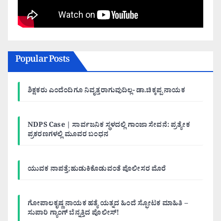
Popular Posts
ಶಿಕ್ಷಕರು ಎಂದೆಂದಿಗೂ ನಿವೃತ್ತರಾಗುವುದಿಲ್ಲ- ಡಾ.ಚಿಕ್ಕಪ್ಪ ನಾಯಕ
NDPS Case | ಸಾರ್ವಜನಿಕ ಸ್ಥಳದಲ್ಲಿ ಗಾಂಜಾ ಸೇವನೆ: ಪ್ರತ್ಯೇಕ
ಪ್ರಕರಣಗಳಲ್ಲಿ ಮೂವರ ಬಂಧನ
ಯುವಕ ನಾಪತ್ತೆ;ಹುಡುಕಿಕೊಡುವಂತೆ ಪೊಲೀಸರ ಮೊರೆ
ಗೋಪಾಲಕೃಷ್ಣ ನಾಯಕ ಹತ್ಯೆ ಯತ್ನದ ಹಿಂದೆ ಸ್ಫೋಟಕ ಮಾಹಿತಿ –
ಸುಪಾರಿ ಗ್ಯಾಂಗ್ ಬೆನ್ನತ್ತಿದ ಪೊಲೀಸ್!