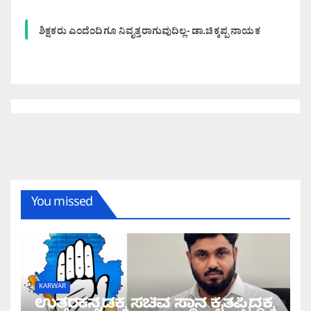
ಶಿಕ್ಷಕರು ಎಂದೆಂದಿಗೂ ನಿವೃತ್ತರಾಗುವುದಿಲ್ಲ- ಡಾ.ಚಿಕ್ಕಪ್ಪ ನಾಯಕ
You missed
KARWAR
ಉತ್ತರಕನ್ನಡಕ್ಕೆ ಸಚಿವ ಸ್ಥಾನ ಕೈತಪ್ಪಿದ್ದಕ್ಕೆ