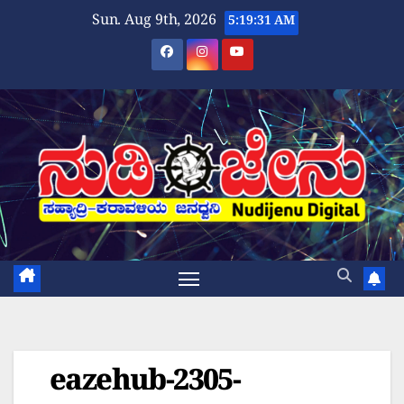
Skip
Sun. Aug 9th, 2026
5:19:31 AM
to
content
eazehub-2305-