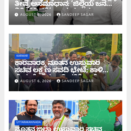
ತೀವ್ರ ಅಸಮಾಧಾನ: ‘ಜಿಲ್ಲೆಯ ಜನರ
ನಿರೀಕ್ಷೆಗೆ ಧಕ್ಕೆ’ ಎಂದ ಪ್ರಸಾದ
AUGUST 6, 2026
SANDEEP SAGAR
ಗಾಂವಕರ್
KARWAR
ಕಾರವಾರಕ್ಕೆ ನೂತನ ಉಸ್ತುವಾರಿ
ಸಚಿವ ಲಕ್ಷ್ಮಣ ಸವದಿ ಭೇಟಿ; ಕಾಳಿ
ಸೇತುವೆ ಕಾಮಗಾರಿ ಪರಿಶೀಲನೆ
AUGUST 6, 2026
SANDEEP SAGAR
UTTARAKANNADA
ನೂತನ ಜಿಲ್ಲಾ ಉಸ್ತುವಾರಿ ಸಚಿವ