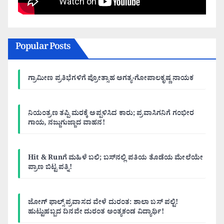
Popular Posts
ಗ್ರಾಮೀಣ ಪ್ರತಿಭೆಗಳಿಗೆ ಪ್ರೋತ್ಸಾಹ ಅಗತ್ಯ-ಗೋಪಾಲಕೃಷ್ಣ ನಾಯಕ
ನಿಯಂತ್ರಣ ತಪ್ಪಿ ಮರಕ್ಕೆ ಅಪ್ಪಳಿಸಿದ ಕಾರು; ಪ್ರವಾಸಿಗನಿಗೆ ಗಂಭೀರ
ಗಾಯ, ನಜ್ಜುಗುಜ್ಜಾದ ವಾಹನ!
Hit & Runಗೆ ಮಹಿಳೆ ಬಲಿ; ಬಸ್‌ನಲ್ಲಿ ಪತಿಯ ತೊಡೆಯ ಮೇಲೆಯೇ
ಪ್ರಾಣ ಬಿಟ್ಟ ಪತ್ನಿ!
ಜೋಗ್ ಫಾಲ್ಸ್ ಪ್ರವಾಸದ ವೇಳೆ ದುರಂತ: ಶಾಲಾ ಬಸ್ ಪಲ್ಟಿ!
ಹುಟ್ಟುಹಬ್ಬದ ದಿನವೇ ದುರಂತ ಅಂತ್ಯಕಂಡ ವಿದ್ಯಾರ್ಥಿ!