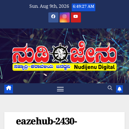
Skip
Sun. Aug 9th, 2026
6:49:27 AM
to
content
eazehub-2430-