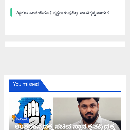
ಶಿಕ್ಷಕರು ಎಂದೆಂದಿಗೂ ನಿವೃತ್ತರಾಗುವುದಿಲ್ಲ- ಡಾ.ಚಿಕ್ಕಪ್ಪ ನಾಯಕ
You missed
KARWAR
ಉತ್ತರಕನ್ನಡಕ್ಕೆ ಸಚಿವ ಸ್ಥಾನ ಕೈತಪ್ಪಿದ್ದಕ್ಕೆ