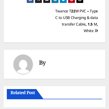
Post
Twance T22W PVC – Type
C to USB Charging & data
navigation
transfer Cable, 1.5 M,
White
By
Related Post