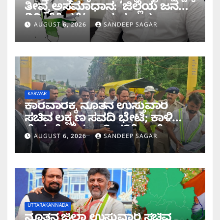
ತೀವ್ರ ಅಸಮಾಧಾನ: ‘ಜಿಲ್ಲೆಯ ಜನರ
ನಿರೀಕ್ಷೆಗೆ ಧಕ್ಕೆ’ ಎಂದ ಪ್ರಸಾದ
AUGUST 6, 2026
SANDEEP SAGAR
ಗಾಂವಕರ್
KARWAR
ಕಾರವಾರಕ್ಕೆ ನೂತನ ಉಸ್ತುವಾರಿ
ಸಚಿವ ಲಕ್ಷ್ಮಣ ಸವದಿ ಭೇಟಿ; ಕಾಳಿ
ಸೇತುವೆ ಕಾಮಗಾರಿ ಪರಿಶೀಲನೆ
AUGUST 6, 2026
SANDEEP SAGAR
UTTARAKANNADA
ನೂತನ ಜಿಲ್ಲಾ ಉಸ್ತುವಾರಿ ಸಚಿವ