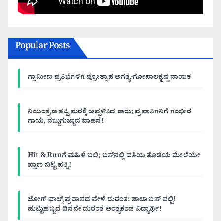
Popular Posts
ಗ್ರಾಮೀಣ ಪ್ರತಿಭೆಗಳಿಗೆ ಪ್ರೋತ್ಸಾಹ ಅಗತ್ಯ-ಗೋಪಾಲಕೃಷ್ಣ ನಾಯಕ
ನಿಯಂತ್ರಣ ತಪ್ಪಿ ಮರಕ್ಕೆ ಅಪ್ಪಳಿಸಿದ ಕಾರು; ಪ್ರವಾಸಿಗನಿಗೆ ಗಂಭೀರ
ಗಾಯ, ನಜ್ಜುಗುಜ್ಜಾದ ವಾಹನ!
Hit & Runಗೆ ಮಹಿಳೆ ಬಲಿ; ಬಸ್‌ನಲ್ಲಿ ಪತಿಯ ತೊಡೆಯ ಮೇಲೆಯೇ
ಪ್ರಾಣ ಬಿಟ್ಟ ಪತ್ನಿ!
ಜೋಗ್ ಫಾಲ್ಸ್ ಪ್ರವಾಸದ ವೇಳೆ ದುರಂತ: ಶಾಲಾ ಬಸ್ ಪಲ್ಟಿ!
ಹುಟ್ಟುಹಬ್ಬದ ದಿನವೇ ದುರಂತ ಅಂತ್ಯಕಂಡ ವಿದ್ಯಾರ್ಥಿ!