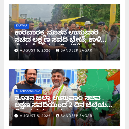
KARWAR
ಕಾರವಾರಕ್ಕೆ ನೂತನ ಉಸ್ತುವಾರಿ
ಸಚಿವ ಲಕ್ಷ್ಮಣ ಸವದಿ ಭೇಟಿ; ಕಾಳಿ
ಸೇತುವೆ ಕಾಮಗಾರಿ ಪರಿಶೀಲನೆ
AUGUST 6, 2026
SANDEEP SAGAR
UTTARAKANNADA
ನೂತನ ಜಿಲ್ಲಾ ಉಸ್ತುವಾರಿ ಸಚಿವ
ಲಕ್ಷಣ ಸವದಿಯಿಂದ 2 ದಿನ ಜಿಲ್ಲೆಯಲ್ಲಿ
ಮಿಂಚಿನ ಸಂಚಾರ
AUGUST 5, 2026
SANDEEP SAGAR