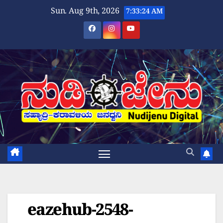
Skip
Sun. Aug 9th, 2026
7:33:24 AM
to
content
eazehub-2548-