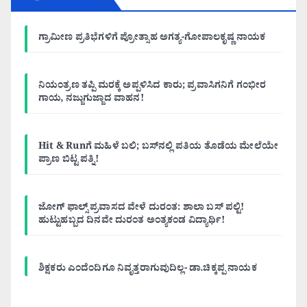
ಗ್ರಾಮೀಣ ಪ್ರತಿಭೆಗಳಿಗೆ ಪ್ರೋತ್ಸಾಹ ಅಗತ್ಯ-ಗೋಪಾಲಕೃಷ್ಣ ನಾಯಕ
ನಿಯಂತ್ರಣ ತಪ್ಪಿ ಮರಕ್ಕೆ ಅಪ್ಪಳಿಸಿದ ಕಾರು; ಪ್ರವಾಸಿಗನಿಗೆ ಗಂಭೀರ
ಗಾಯ, ನಜ್ಜುಗುಜ್ಜಾದ ವಾಹನ!
Hit & Runಗೆ ಮಹಿಳೆ ಬಲಿ; ಬಸ್‌ನಲ್ಲಿ ಪತಿಯ ತೊಡೆಯ ಮೇಲೆಯೇ
ಪ್ರಾಣ ಬಿಟ್ಟ ಪತ್ನಿ!
ಜೋಗ್ ಫಾಲ್ಸ್ ಪ್ರವಾಸದ ವೇಳೆ ದುರಂತ: ಶಾಲಾ ಬಸ್ ಪಲ್ಟಿ!
ಹುಟ್ಟುಹಬ್ಬದ ದಿನವೇ ದುರಂತ ಅಂತ್ಯಕಂಡ ವಿದ್ಯಾರ್ಥಿ!
ಶಿಕ್ಷಕರು ಎಂದೆಂದಿಗೂ ನಿವೃತ್ತರಾಗುವುದಿಲ್ಲ- ಡಾ.ಚಿಕ್ಕಪ್ಪ ನಾಯಕ