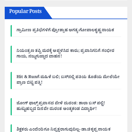
Popular Posts
ಗ್ರಾಮೀಣ ಪ್ರತಿಭೆಗಳಿಗೆ ಪ್ರೋತ್ಸಾಹ ಅಗತ್ಯ-ಗೋಪಾಲಕೃಷ್ಣ ನಾಯಕ
ನಿಯಂತ್ರಣ ತಪ್ಪಿ ಮರಕ್ಕೆ ಅಪ್ಪಳಿಸಿದ ಕಾರು; ಪ್ರವಾಸಿಗನಿಗೆ ಗಂಭೀರ
ಗಾಯ, ನಜ್ಜುಗುಜ್ಜಾದ ವಾಹನ!
Hit & Runಗೆ ಮಹಿಳೆ ಬಲಿ; ಬಸ್‌ನಲ್ಲಿ ಪತಿಯ ತೊಡೆಯ ಮೇಲೆಯೇ
ಪ್ರಾಣ ಬಿಟ್ಟ ಪತ್ನಿ!
ಜೋಗ್ ಫಾಲ್ಸ್ ಪ್ರವಾಸದ ವೇಳೆ ದುರಂತ: ಶಾಲಾ ಬಸ್ ಪಲ್ಟಿ!
ಹುಟ್ಟುಹಬ್ಬದ ದಿನವೇ ದುರಂತ ಅಂತ್ಯಕಂಡ ವಿದ್ಯಾರ್ಥಿ!
ಶಿಕ್ಷಕರು ಎಂದೆಂದಿಗೂ ನಿವೃತ್ತರಾಗುವುದಿಲ್ಲ- ಡಾ.ಚಿಕ್ಕಪ್ಪ ನಾಯಕ