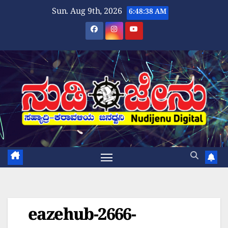
Skip
Sun. Aug 9th, 2026
6:48:39 AM
to
content
eazehub-2666-