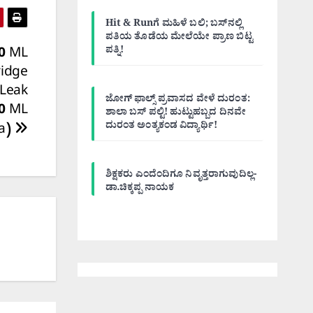
Hit & Runಗೆ ಮಹಿಳೆ ಬಲಿ; ಬಸ್‌ನಲ್ಲಿ
ಪತಿಯ ತೊಡೆಯ ಮೇಲೆಯೇ ಪ್ರಾಣ ಬಿಟ್ಟ
ಪತ್ನಿ!
50 ML
ridge
 Leak
ಜೋಗ್ ಫಾಲ್ಸ್ ಪ್ರವಾಸದ ವೇಳೆ ದುರಂತ:
0 ML
ಶಾಲಾ ಬಸ್ ಪಲ್ಟಿ! ಹುಟ್ಟುಹಬ್ಬದ ದಿನವೇ
ದುರಂತ ಅಂತ್ಯಕಂಡ ವಿದ್ಯಾರ್ಥಿ!
ra)
ಶಿಕ್ಷಕರು ಎಂದೆಂದಿಗೂ ನಿವೃತ್ತರಾಗುವುದಿಲ್ಲ-
ಡಾ.ಚಿಕ್ಕಪ್ಪ ನಾಯಕ