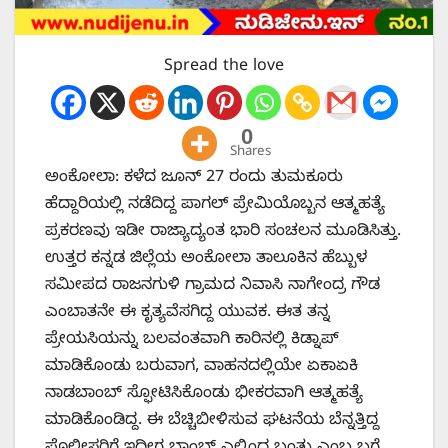
Spread the love
0
Shares
ಅಂಕೋಲಾ: ಕಳೆದ ​ಜೂನ್ 27 ರಂದು ತುಮಕೂರು
ಹೆದ್ದಾರಿಯಲ್ಲಿ ನಡೆದಿದ್ದ ಪಾಗಲ್ ಪ್ರೇಮಿಯೊಬ್ಬನ ಆತ್ಮಹತ್ಯೆ
ಪ್ರಕರಣವು ಇಡೀ ರಾಜ್ಯಾದ್ಯಂತ ಭಾರಿ ಸಂಚಲನ ಮೂಡಿಸಿತ್ತು.
ಉತ್ತರ ಕನ್ನಡ ಜಿಲ್ಲೆಯ ಅಂಕೋಲಾ ತಾಲೂಕಿನ ಹೆಬ್ಬುಳ
ಸಮೀಪದ ರಾಜನಗುಳಿ ಗ್ರಾಮದ ನಿವಾಸಿ ನಾಗೇಂದ್ರ ಗೌಡ
ಎಂಬಾತನೇ ಈ ಕೃತ್ಯವೆಸಗಿದ್ದ ಯುವಕ. ಈತ ತನ್ನ
ಪ್ರೇಯಸಿಯನ್ನು ಬಲವಂತವಾಗಿ ಕಾರಿನಲ್ಲಿ ಕಿಡ್ನಾಪ್
ಮಾಡಿಕೊಂಡು ಬರುವಾಗ, ವಾಹನದಲ್ಲಿಯೇ ಏಕಾಏಕಿ
ನಾಡಬಾಂಬ್ ಸ್ಫೋಟಿಸಿಕೊಂಡು ಭೀಕರವಾಗಿ ಆತ್ಮಹತ್ಯೆ
ಮಾಡಿಕೊಂಡಿದ್ದ. ಈ ಬೆಚ್ಚಿಬೀಳಿಸುವ ಘಟನೆಯ ಬೆನ್ನತ್ತಿದ್ದ