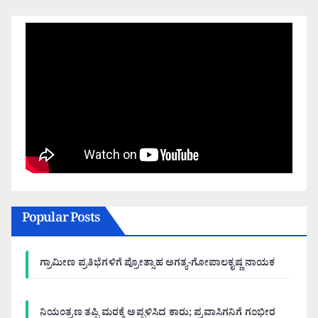
Popular Posts
ಗ್ರಾಮೀಣ ಪ್ರತಿಭೆಗಳಿಗೆ ಪ್ರೋತ್ಸಾಹ ಅಗತ್ಯ-ಗೋಪಾಲಕೃಷ್ಣ ನಾಯಕ
ನಿಯಂತ್ರಣ ತಪ್ಪಿ ಮರಕ್ಕೆ ಅಪ್ಪಳಿಸಿದ ಕಾರು; ಪ್ರವಾಸಿಗನಿಗೆ ಗಂಭೀರ