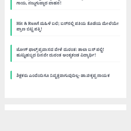
ಗಾಯ, ನಜ್ಜುಗುಜ್ಜಾದ ವಾಹನ!
Hit & Runಗೆ ಮಹಿಳೆ ಬಲಿ; ಬಸ್‌ನಲ್ಲಿ ಪತಿಯ ತೊಡೆಯ ಮೇಲೆಯೇ
ಪ್ರಾಣ ಬಿಟ್ಟ ಪತ್ನಿ!
ಜೋಗ್ ಫಾಲ್ಸ್ ಪ್ರವಾಸದ ವೇಳೆ ದುರಂತ: ಶಾಲಾ ಬಸ್ ಪಲ್ಟಿ!
ಹುಟ್ಟುಹಬ್ಬದ ದಿನವೇ ದುರಂತ ಅಂತ್ಯಕಂಡ ವಿದ್ಯಾರ್ಥಿ!
ಶಿಕ್ಷಕರು ಎಂದೆಂದಿಗೂ ನಿವೃತ್ತರಾಗುವುದಿಲ್ಲ- ಡಾ.ಚಿಕ್ಕಪ್ಪ ನಾಯಕ