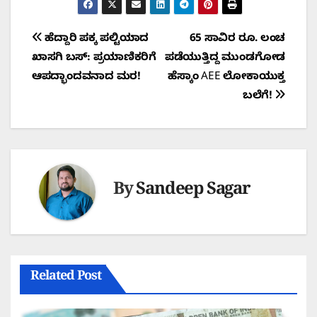
Post
ಹೆದ್ದಾರಿ ಪಕ್ಕ ಪಲ್ಟಿಯಾದ
65 ಸಾವಿರ ರೂ. ಲಂಚ
ಖಾಸಗಿ ಬಸ್: ಪ್ರಯಾಣಿಕರಿಗೆ
ಪಡೆಯುತ್ತಿದ್ದ ಮುಂಡಗೋಡ
navigation
ಆಪದ್ಭಾಂದವನಾದ ಮರ!​
ಹೆಸ್ಕಾಂ AEE ಲೋಕಾಯುಕ್ತ
ಬಲೆಗೆ!
By
Sandeep Sagar
Related Post