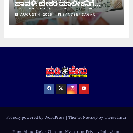
ಹಾವಳಿ: ಬೇಕರಿ ಮಾಲೀಕನಿಗೆ
ವಂಚಿಸಿದ ‘ಚಿಲ್ಡ್ರನ್ ಬ್ಯಾಂಕ್’
AUGUST 4, 2026
SANDEEP SAGAR
ನೋಟು!
Proudly powered by WordPress
|
Theme: Newsup by
Themeansar
.
Home
About Us
Cart
Checkout
My account
Privacy Policy
Shop