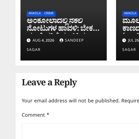
ANKOLA
CRIME
ANKOLA
ಅಂಕೋಲಾದಲ್ಲಿ ನಕಲಿ
ಮೂಲ
ನೋಟುಗಳ ಹಾವಳಿ: ಬೇಕರಿ
ಕಾಣದ
ಮಾಲೀಕನಿಗೆ ವಂಚಿಸಿದ
ಟಾರ್ಚ
AUG 4, 2026
SANDEEP
JUL 26
‘ಚಿಲ್ಡ್ರನ್ ಬ್ಯಾಂಕ್’ ನೋಟು!
ಶವಸಂ
ದುಸ್ಥಿತ
SAGAR
SAGAR
Leave a Reply
Your email address will not be published.
Requir
Comment
*