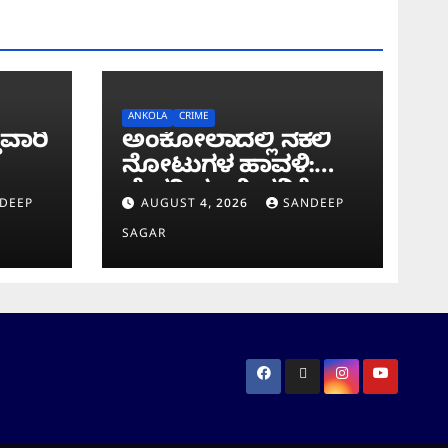
ANKOLA
CRIME
ುವಾರಿ
ಅಂಕೋಲಾದಲ್ಲಿ ನಕಲಿ
ನೋಟುಗಳ ಹಾವಳಿ:
ಬೇಕರಿ ಮಾಲೀಕನಿಗೆ
DEEP
AUGUST 4, 2026
SANDEEP
ವಂಚಿಸಿದ ‘ಚಿಲ್ಡ್ರನ್
SAGAR
ಬ್ಯಾಂಕ್’ ನೋಟು!