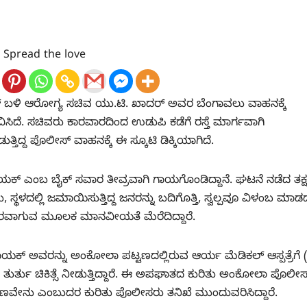
Spread the love
 ಬಳಿ ಆರೋಗ್ಯ ಸಚಿವ ಯು.ಟಿ. ಖಾದರ್ ಅವರ ಬೆಂಗಾವಲು ವಾಹನಕ್ಕೆ
ಿದೆ. ಸಚಿವರು ಕಾರವಾರದಿಂದ ಉಡುಪಿ ಕಡೆಗೆ ರಸ್ತೆ ಮಾರ್ಗವಾಗಿ
ತ್ತಿದ್ದ ಪೊಲೀಸ್ ವಾಹನಕ್ಕೆ ಈ ಸ್ಕೂಟಿ ಡಿಕ್ಕಿಯಾಗಿದೆ.
 ಎಂಬ ಬೈಕ್ ಸವಾರ ತೀವ್ರವಾಗಿ ಗಾಯಗೊಂಡಿದ್ದಾನೆ. ಘಟನೆ ನಡೆದ ತಕ
್ಥಳದಲ್ಲಿ ಜಮಾಯಿಸುತ್ತಿದ್ದ ಜನರನ್ನು ಬದಿಗೊತ್ತಿ, ಸ್ವಲ್ಪವೂ ವಿಳಂಬ ಮಾಡದೆ
ಿ ನೆರವಾಗುವ ಮೂಲಕ ಮಾನವೀಯತೆ ಮೆರೆದಿದ್ದಾರೆ.
್ ಅವರನ್ನು ಅಂಕೋಲಾ ಪಟ್ಟಣದಲ್ಲಿರುವ ಆರ್ಯ ಮೆಡಿಕಲ್ ಆಸ್ಪತ್ರೆಗೆ 
ು ತುರ್ತು ಚಿಕಿತ್ಸೆ ನೀಡುತ್ತಿದ್ದಾರೆ. ಈ ಅಪಘಾತದ ಕುರಿತು ಅಂಕೋಲಾ ಪೊಲೀಸ
ಾರಣವೇನು ಎಂಬುದರ ಕುರಿತು ಪೊಲೀಸರು ತನಿಖೆ ಮುಂದುವರಿಸಿದ್ದಾರೆ.