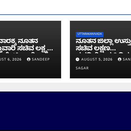
UTTARAKANNADA
ಾರಕ್ಕೆ ನೂತನ
ನೂತನ ಜಿಲ್ಲಾ ಉಸ್ತ
ುವಾರಿ ಸಚಿವ ಲಕ್ಷ್ಮಣ
ಸಚಿವ ಲಕ್ಷಣ
 ಭೇಟಿ; ಕಾಳಿ
ಸವದಿಯಿಂದ 2 ದಿನ
ST 6, 2026
SANDEEP
AUGUST 5, 2026
SAN
ವೆ ಕಾಮಗಾರಿ
ಜಿಲ್ಲೆಯಲ್ಲಿ ಮಿಂಚಿನ
SAGAR
ೀಲನೆ
ಸಂಚಾರ