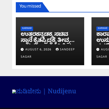
You missed
KARWAR
KARWAR
ಉತ್ತರಕನ್ನಡಕ್ಕೆ ಸಚಿವ
ಕಾರವ
ಸ್ಥಾನ ಕೈತಪ್ಪಿದ್ದಕ್ಕೆ ತೀವ್ರ
ಉಸ್ತ
ಅಸಮಾಧಾನ: ‘ಜಿಲ್ಲೆಯ
ಸವದಿ
AUGUST 6, 2026
SANDEEP
AUGU
ಜನರ ನಿರೀಕ್ಷೆಗೆ ಧಕ್ಕೆ’ ಎಂದ
ಸೇತು
SAGAR
SAGAR
ಪ್ರಸಾದ ಗಾಂವಕರ್
ಪರಿಶ