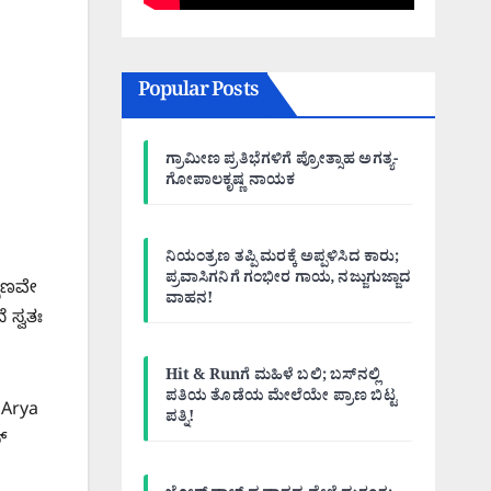
Popular Posts
ಗ್ರಾಮೀಣ ಪ್ರತಿಭೆಗಳಿಗೆ ಪ್ರೋತ್ಸಾಹ ಅಗತ್ಯ-
ಗೋಪಾಲಕೃಷ್ಣ ನಾಯಕ
ನಿಯಂತ್ರಣ ತಪ್ಪಿ ಮರಕ್ಕೆ ಅಪ್ಪಳಿಸಿದ ಕಾರು;
ಪ್ರವಾಸಿಗನಿಗೆ ಗಂಭೀರ ಗಾಯ, ನಜ್ಜುಗುಜ್ಜಾದ
್ಷಣವೇ
ವಾಹನ!
 ಸ್ವತಃ
Hit & Runಗೆ ಮಹಿಳೆ ಬಲಿ; ಬಸ್‌ನಲ್ಲಿ
ಪತಿಯ ತೊಡೆಯ ಮೇಲೆಯೇ ಪ್ರಾಣ ಬಿಟ್ಟ
(Arya
ಪತ್ನಿ!
್