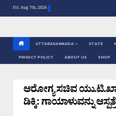
Skip
Fri. Aug 7th, 2026
to
content
UTTARAKANNADA
STATE
PRIVACY POLICY
ABOUT US
SHOP
ಆರೋಗ್ಯ ಸಚಿವ ಯು.ಟಿ.ಖಾದ
ಡಿಕ್ಕಿ: ಗಾಯಾಳುವನ್ನು ಆಸ್ಪತ