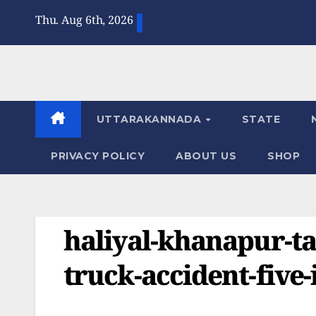
Skip
Thu. Aug 6th, 2026
to
content
UTTARAKANNADA
STATE
PRIVACY POLICY
ABOUT US
SHOP
haliyal-khanapur-t
truck-accident-five