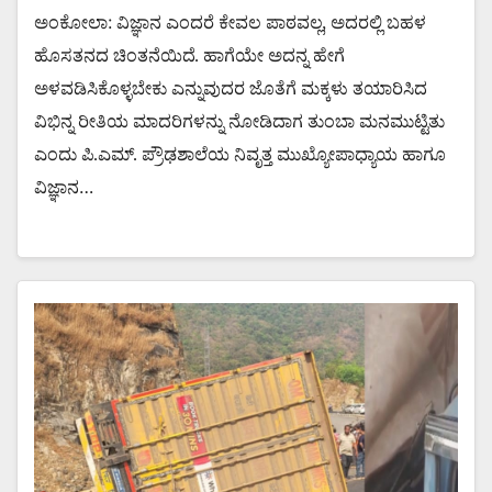
ಅಂಕೋಲಾ: ವಿಜ್ಞಾನ ಎಂದರೆ ಕೇವಲ ಪಾಠವಲ್ಲ, ಅದರಲ್ಲಿ ಬಹಳ
ಹೊಸತನದ ಚಿಂತನೆಯಿದೆ. ಹಾಗೆಯೇ ಅದನ್ನ ಹೇಗೆ
ಅಳವಡಿಸಿಕೊಳ್ಳಬೇಕು ಎನ್ನುವುದರ ಜೊತೆಗೆ ಮಕ್ಕಳು ತಯಾರಿಸಿದ
ವಿಭಿನ್ನ ರೀತಿಯ ಮಾದರಿಗಳನ್ನು ನೋಡಿದಾಗ ತುಂಬಾ ಮನಮುಟ್ಟಿತು
ಎಂದು ಪಿ.ಎಮ್. ಪ್ರೌಢಶಾಲೆಯ ನಿವೃತ್ತ ಮುಖ್ಯೋಪಾಧ್ಯಾಯ ಹಾಗೂ
ವಿಜ್ಞಾನ…