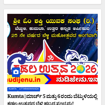
KUMTA
UTTARAKANNADA
Kumta|ಮಾರ್ಚ್ 5 ಮತ್ತು 6 ರಂದು ಬೆಟ್ಕುಳಿಯಲ್ಲಿ
ಕಡಲ ಉತ್ಸವದ ಬೆಳ್ಳಿ ಹಬ್ಬದ ಸಂಭ್ರಮ!