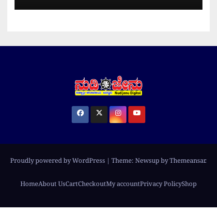
ನೋಟು!
Proudly powered by WordPress
|
Theme: Newsup by
Themeansar
.
Home
About Us
Cart
Checkout
My account
Privacy Policy
Shop