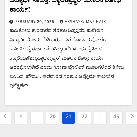
ವಿದ್ಯಾರ್ಥಿ ನಾಪತ್ತೆ! ಹ್ಯಾಲಿಕ್ರಾಪ್ಟರ್ ಮೂಲಕ ಶೋಧ
ಕಾರ್ಯ!
FEBRUARY 20, 2026
AKSHAYKUMAR NAIK
ಕಾಣಕೋಣ:ಕಾರವಾರದ ಸರಕಾರಿ ಡಿಪ್ಲೊಮಾ ಕಾಲೇಜಿನ
ವಿದ್ಯಾರ್ಥಿಯೋರ್ವ ಗೆಳೆಯರೊಂದಿಗೆ ಗೋವಾದ ಪೋಲೆಂ
ಕಡಲತೀರಕ್ಕೆ ಈಜಲು ತೆರಳಿದ್ದು,ಅಲೆಗಳ ರಭಸಕ್ಕೆ ಸಿಲುಕಿ
ಕಣ್ಮರೆಯಾಗಿದ್ದು,ಹ್ಯಾಲಿಕ್ರಾಪ್ಟರ್ ಮೂಲಕ ಶೋಧ ಕಾರ್ಯ
ಆರಂಭಿಸಲಾಗಿದೆ ಎಂದು ಗೋವಾ ಪೊಲೀಸ್ ಮೂಲಗಳಿಂದ ತಿಳಿದು
ಬಂದಿದೆ. ಹೌದು… ಕಾರವಾರದ ಸರಕಾರಿ ಡಿಪ್ಲೊಮಾ ಕಾಲೇಜಿನ
ಇಲೆಕ್ಟ್ರಿಕಲ್…
Posts
1
…
20
21
22
…
45
pagination