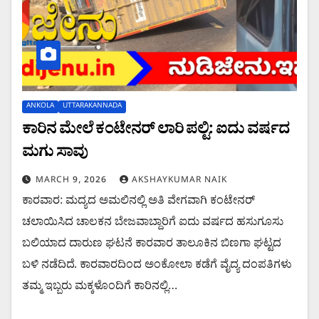
ANKOLA
UTTARAKANNADA
ಕಾರಿನ ಮೇಲೆ ಕಂಟೇನರ್ ಲಾರಿ ಪಲ್ಟಿ: ಐದು ವರ್ಷದ
ಮಗು ಸಾವು
MARCH 9, 2026
AKSHAYKUMAR NAIK
ಕಾರವಾರ: ಮದ್ಯದ ಅಮಲಿನಲ್ಲಿ ಅತಿ ವೇಗವಾಗಿ ಕಂಟೇನರ್
ಚಲಾಯಿಸಿದ ಚಾಲಕನ ಬೇಜವಾಬ್ದಾರಿಗೆ ಐದು ವರ್ಷದ ಹಸುಗೂಸು
ಬಲಿಯಾದ ದಾರುಣ ಘಟನೆ ಕಾರವಾರ ತಾಲೂಕಿನ ಬಿಣಗಾ ಘಟ್ಟದ
ಬಳಿ ನಡೆದಿದೆ. ಕಾರವಾರದಿಂದ ಅಂಕೋಲಾ ಕಡೆಗೆ ವೈದ್ಯ ದಂಪತಿಗಳು
ತಮ್ಮ ಇಬ್ಬರು ಮಕ್ಕಳೊಂದಿಗೆ ಕಾರಿನಲ್ಲಿ…