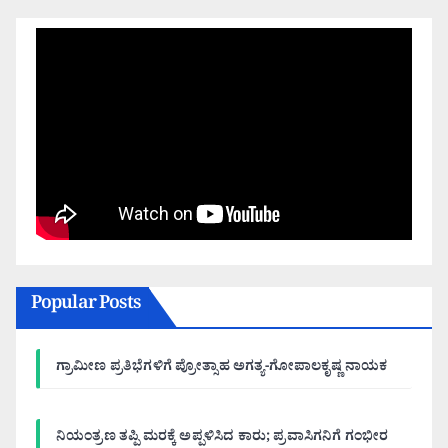
Popular Posts
ಗ್ರಾಮೀಣ ಪ್ರತಿಭೆಗಳಿಗೆ ಪ್ರೋತ್ಸಾಹ ಅಗತ್ಯ-ಗೋಪಾಲಕೃಷ್ಣ ನಾಯಕ
ನಿಯಂತ್ರಣ ತಪ್ಪಿ ಮರಕ್ಕೆ ಅಪ್ಪಳಿಸಿದ ಕಾರು; ಪ್ರವಾಸಿಗನಿಗೆ ಗಂಭೀರ