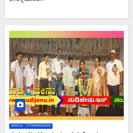
ಹಳವಳ್ಳಿ ಮೂಲದ…
ANKOLA
UTTARAKANNADA