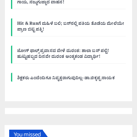
ಗಾಯ, ನಜ್ಜುಗುಜ್ಜಾದ ವಾಹನ!
Hit & Runಗೆ ಮಹಿಳೆ ಬಲಿ; ಬಸ್‌ನಲ್ಲಿ ಪತಿಯ ತೊಡೆಯ ಮೇಲೆಯೇ
ಪ್ರಾಣ ಬಿಟ್ಟ ಪತ್ನಿ!
ಜೋಗ್ ಫಾಲ್ಸ್ ಪ್ರವಾಸದ ವೇಳೆ ದುರಂತ: ಶಾಲಾ ಬಸ್ ಪಲ್ಟಿ!
ಹುಟ್ಟುಹಬ್ಬದ ದಿನವೇ ದುರಂತ ಅಂತ್ಯಕಂಡ ವಿದ್ಯಾರ್ಥಿ!
ಶಿಕ್ಷಕರು ಎಂದೆಂದಿಗೂ ನಿವೃತ್ತರಾಗುವುದಿಲ್ಲ- ಡಾ.ಚಿಕ್ಕಪ್ಪ ನಾಯಕ
You missed