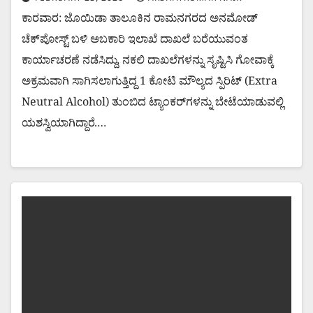
ಕಾರವಾರ: ಜೊಯಿಡಾ ತಾಲೂಕಿನ ರಾಮನಗರದ ಅನಮೋಡ್
ಚೆಕ್‌ಪೋಸ್ಟ್ ಬಳಿ ಅಬಕಾರಿ ಇಲಾಖೆ ದಾಖಲೆ ಬರೆಯುವಂತ
ಕಾರ್ಯಾಚರಣೆ ನಡೆಸಿದ್ದು, ನಕಲಿ ದಾಖಲೆಗಳನ್ನು ಸೃಷ್ಟಿಸಿ ಗೋವಾಕ್ಕೆ
ಅಕ್ರಮವಾಗಿ ಸಾಗಿಸಲಾಗುತ್ತಿದ್ದ 1 ಕೋಟಿ ಮೌಲ್ಯದ ಸ್ಪಿರಿಟ್ (Extra
Neutral Alcohol) ತುಂಬಿದ ಟ್ಯಾಂಕರ್‌ಗಳನ್ನು ಬೇಟೆಯಾಡುವಲ್ಲಿ
ಯಶಸ್ವಿಯಾಗಿದ್ದಾರೆ.…