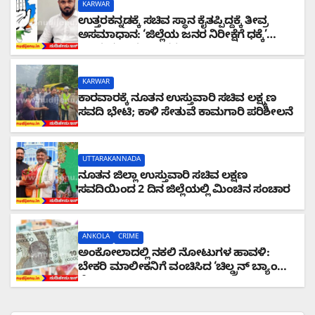
KARWAR
ಉತ್ತರಕನ್ನಡಕ್ಕೆ ಸಚಿವ ಸ್ಥಾನ ಕೈತಪ್ಪಿದ್ದಕ್ಕೆ ತೀವ್ರ
ಅಸಮಾಧಾನ: ‘ಜಿಲ್ಲೆಯ ಜನರ ನಿರೀಕ್ಷೆಗೆ ಧಕ್ಕೆ’
ಎಂದ ಪ್ರಸಾದ ಗಾಂವಕರ್
KARWAR
ಕಾರವಾರಕ್ಕೆ ನೂತನ ಉಸ್ತುವಾರಿ ಸಚಿವ ಲಕ್ಷ್ಮಣ
ಸವದಿ ಭೇಟಿ; ಕಾಳಿ ಸೇತುವೆ ಕಾಮಗಾರಿ ಪರಿಶೀಲನೆ
UTTARAKANNADA
ನೂತನ ಜಿಲ್ಲಾ ಉಸ್ತುವಾರಿ ಸಚಿವ ಲಕ್ಷಣ
ಸವದಿಯಿಂದ 2 ದಿನ ಜಿಲ್ಲೆಯಲ್ಲಿ ಮಿಂಚಿನ ಸಂಚಾರ
ANKOLA
CRIME
ಅಂಕೋಲಾದಲ್ಲಿ ನಕಲಿ ನೋಟುಗಳ ಹಾವಳಿ:
ಬೇಕರಿ ಮಾಲೀಕನಿಗೆ ವಂಚಿಸಿದ ‘ಚಿಲ್ಡ್ರನ್ ಬ್ಯಾಂಕ್’
ನೋಟು!