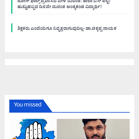
ಜೋಗ್ ಫಾಲ್ಸ್ ಪ್ರವಾಸದ ವೇಳೆ ದುರಂತ: ಶಾಲಾ ಬಸ್ ಪಲ್ಟಿ!
ಹುಟ್ಟುಹಬ್ಬದ ದಿನವೇ ದುರಂತ ಅಂತ್ಯಕಂಡ ವಿದ್ಯಾರ್ಥಿ!
ಶಿಕ್ಷಕರು ಎಂದೆಂದಿಗೂ ನಿವೃತ್ತರಾಗುವುದಿಲ್ಲ- ಡಾ.ಚಿಕ್ಕಪ್ಪ ನಾಯಕ
You missed