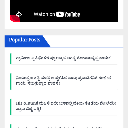
Popular Posts
ಗ್ರಾಮೀಣ ಪ್ರತಿಭೆಗಳಿಗೆ ಪ್ರೋತ್ಸಾಹ ಅಗತ್ಯ-ಗೋಪಾಲಕೃಷ್ಣ ನಾಯಕ
ನಿಯಂತ್ರಣ ತಪ್ಪಿ ಮರಕ್ಕೆ ಅಪ್ಪಳಿಸಿದ ಕಾರು; ಪ್ರವಾಸಿಗನಿಗೆ ಗಂಭೀರ
ಗಾಯ, ನಜ್ಜುಗುಜ್ಜಾದ ವಾಹನ!
Hit & Runಗೆ ಮಹಿಳೆ ಬಲಿ; ಬಸ್‌ನಲ್ಲಿ ಪತಿಯ ತೊಡೆಯ ಮೇಲೆಯೇ
ಪ್ರಾಣ ಬಿಟ್ಟ ಪತ್ನಿ!