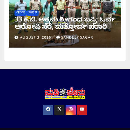
CRIME
SHIRSI
33 ಕೆ.ಜಿ. ಅಕ್ರಮ ಶ್ರೀಗಂಧ ಜಪ್ತಿ; ಓರ್ವ
ಆರೋಪಿ ಸೆರೆ, ಮತ್ತೋರ್ವ ಪರಾ​​ರಿ
AUGUST 3, 2026
SANDEEP SAGAR