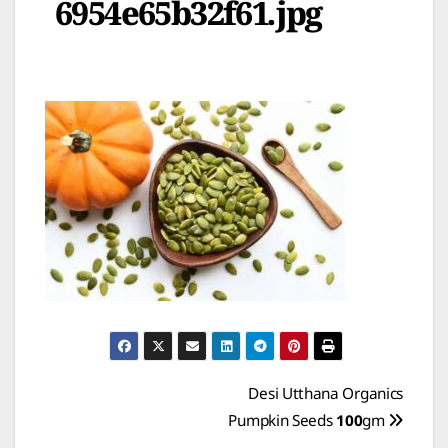
6954e65b32f61.jpg
Post
Desi Utthana Organics
Pumpkin Seeds 100gm
navigation