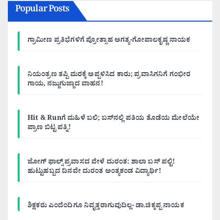
Popular Posts
ಗ್ರಾಮೀಣ ಪ್ರತಿಭೆಗಳಿಗೆ ಪ್ರೋತ್ಸಾಹ ಅಗತ್ಯ-ಗೋಪಾಲಕೃಷ್ಣ ನಾಯಕ
ನಿಯಂತ್ರಣ ತಪ್ಪಿ ಮರಕ್ಕೆ ಅಪ್ಪಳಿಸಿದ ಕಾರು; ಪ್ರವಾಸಿಗನಿಗೆ ಗಂಭೀರ
ಗಾಯ, ನಜ್ಜುಗುಜ್ಜಾದ ವಾಹನ!
Hit & Runಗೆ ಮಹಿಳೆ ಬಲಿ; ಬಸ್‌ನಲ್ಲಿ ಪತಿಯ ತೊಡೆಯ ಮೇಲೆಯೇ
ಪ್ರಾಣ ಬಿಟ್ಟ ಪತ್ನಿ!
ಜೋಗ್ ಫಾಲ್ಸ್ ಪ್ರವಾಸದ ವೇಳೆ ದುರಂತ: ಶಾಲಾ ಬಸ್ ಪಲ್ಟಿ!
ಹುಟ್ಟುಹಬ್ಬದ ದಿನವೇ ದುರಂತ ಅಂತ್ಯಕಂಡ ವಿದ್ಯಾರ್ಥಿ!
ಶಿಕ್ಷಕರು ಎಂದೆಂದಿಗೂ ನಿವೃತ್ತರಾಗುವುದಿಲ್ಲ- ಡಾ.ಚಿಕ್ಕಪ್ಪ ನಾಯಕ