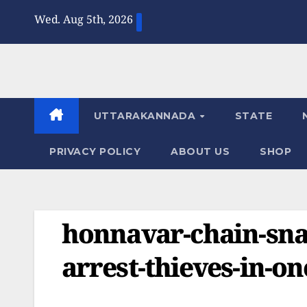
Skip
Wed. Aug 5th, 2026
to
content
UTTARAKANNADA
STATE
PRIVACY POLICY
ABOUT US
SHOP
honnavar-chain-sna
arrest-thieves-in-o