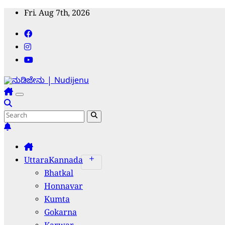
Skip
Fri. Aug 7th, 2026
to
content
ನುಡಿಜೇನು | Nudijenu
ಸಹ್ಯಾದ್ರಿ ಕರಾವಳಿಯ ಜನಧ್ವನಿ
UttaraKannada
Bhatkal
Honnavar
Kumta
Gokarna