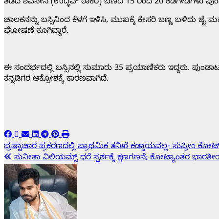
ತಡೆದ ಶಿವಸೇನೆ (ಉದ್ಧವ್‌ ಠಾಕರೆ) ಬಣದ 15 ರಿಂದ 20 ಕಿಡಿಗೇಡಿಗಳು ಪುಂಡ
ಚಾಲಕನನ್ನು ಬಸ್ಸಿನಿಂದ ಕೆಳಗೆ ಇಳಿಸಿ, ಮುಖಕ್ಕೆ ಕೇಸರಿ ಬಣ್ಣ ಬಳಿದು ಜೈ 
ಘೋಷಣೆ ಕೂಗಿದ್ದಾರೆ.
ಈ ಸಂದರ್ಭದಲ್ಲಿ ಬಸ್ಸಿನಲ್ಲಿ ಸುಮಾರು 35 ಪ್ರಯಾಣಿಕರು ಇದ್ದರು. ಪುಂಡಾಟ ಬ
ಕನ್ನಡಿಗರ ಆಕ್ರೋಶಕ್ಕೆ ಕಾರಣವಾಗಿದೆ.
Post
ಭ್ರಷ್ಟಾಚಾರ ಪ್ರಕರಣದಲ್ಲಿ ಪ್ರಾಥಮಿಕ ತನಿಖೆ ಕಡ್ಡಾಯವಲ್ಲ- ಸುಪ್ರೀಂ ಕ
ಸುನೀತಾ ವಿಲಿಯಮ್ಸ್ ಧರೆ ಸ್ಪರ್ಶಕ್ಕೆ ಕ್ಷಣಗಣನೆ; ಕೋಟ್ಯಾಂತರ ಭಾರ
navigation