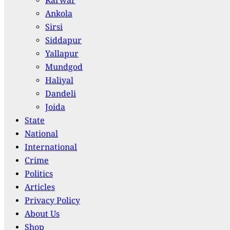
Karwar
Ankola
Sirsi
Siddapur
Yallapur
Mundgod
Haliyal
Dandeli
Joida
State
National
International
Crime
Politics
Articles
Privacy Policy
About Us
Shop