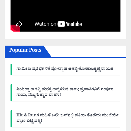
Popular Posts
ಗ್ರಾಮೀಣ ಪ್ರತಿಭೆಗಳಿಗೆ ಪ್ರೋತ್ಸಾಹ ಅಗತ್ಯ-ಗೋಪಾಲಕೃಷ್ಣ ನಾಯಕ
ನಿಯಂತ್ರಣ ತಪ್ಪಿ ಮರಕ್ಕೆ ಅಪ್ಪಳಿಸಿದ ಕಾರು; ಪ್ರವಾಸಿಗನಿಗೆ ಗಂಭೀರ
ಗಾಯ, ನಜ್ಜುಗುಜ್ಜಾದ ವಾಹನ!
Hit & Runಗೆ ಮಹಿಳೆ ಬಲಿ; ಬಸ್‌ನಲ್ಲಿ ಪತಿಯ ತೊಡೆಯ ಮೇಲೆಯೇ
ಪ್ರಾಣ ಬಿಟ್ಟ ಪತ್ನಿ!