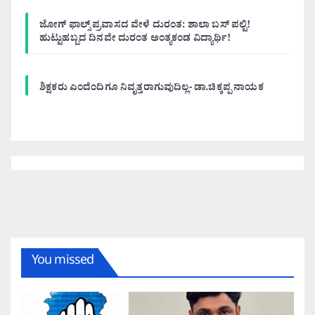
ಜೋಗ್ ಫಾಲ್ಸ್ ಪ್ರವಾಸದ ವೇಳೆ ದುರಂತ: ಶಾಲಾ ಬಸ್ ಪಲ್ಟಿ!
ಹುಟ್ಟುಹಬ್ಬದ ದಿನವೇ ದುರಂತ ಅಂತ್ಯಕಂಡ ವಿದ್ಯಾರ್ಥಿ!
ಶಿಕ್ಷಕರು ಎಂದೆಂದಿಗೂ ನಿವೃತ್ತರಾಗುವುದಿಲ್ಲ- ಡಾ.ಚಿಕ್ಕಪ್ಪ ನಾಯಕ
You missed