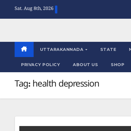
Skip
Sat. Aug 8th, 2026
to
content
UTTARAKANNADA
STATE
PRIVACY POLICY
ABOUT US
SHOP
Tag:
health depression