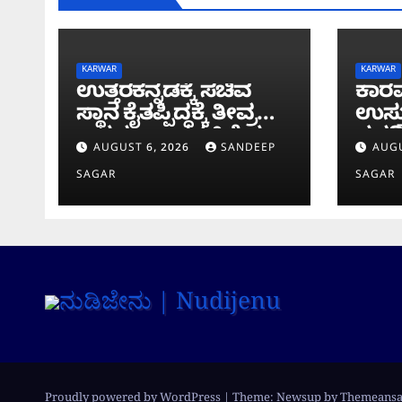
KARWAR
KARWAR
ಉತ್ತರಕನ್ನಡಕ್ಕೆ ಸಚಿವ
ಕಾರವ
ಸ್ಥಾನ ಕೈತಪ್ಪಿದ್ದಕ್ಕೆ ತೀವ್ರ
ಉಸ್ತ
ಅಸಮಾಧಾನ: ‘ಜಿಲ್ಲೆಯ
ಸವದಿ
AUGUST 6, 2026
SANDEEP
AUGU
ಜನರ ನಿರೀಕ್ಷೆಗೆ ಧಕ್ಕೆ’ ಎಂದ
ಸೇತು
SAGAR
SAGAR
ಪ್ರಸಾದ ಗಾಂವಕರ್
ಪರಿಶ
Proudly powered by WordPress
|
Theme: Newsup by
Themeansa