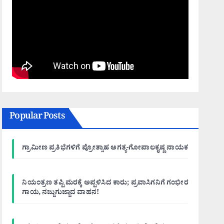
Popular Posts
ಗ್ರಾಮೀಣ ಪ್ರತಿಭೆಗಳಿಗೆ ಪ್ರೋತ್ಸಾಹ ಅಗತ್ಯ-ಗೋಪಾಲಕೃಷ್ಣ ನಾಯಕ
ನಿಯಂತ್ರಣ ತಪ್ಪಿ ಮರಕ್ಕೆ ಅಪ್ಪಳಿಸಿದ ಕಾರು; ಪ್ರವಾಸಿಗನಿಗೆ ಗಂಭೀರ
ಗಾಯ, ನಜ್ಜುಗುಜ್ಜಾದ ವಾಹನ!