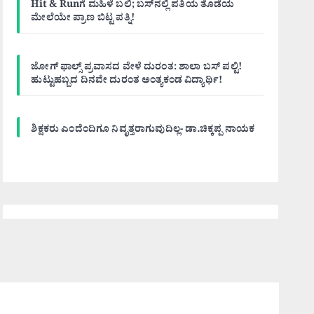
Hit & Runಗೆ ಮಹಿಳೆ ಬಲಿ; ಬಸ್‌ನಲ್ಲಿ ಪತಿಯ ತೊಡೆಯ
ಮೇಲೆಯೇ ಪ್ರಾಣ ಬಿಟ್ಟ ಪತ್ನಿ!
ಜೋಗ್ ಫಾಲ್ಸ್ ಪ್ರವಾಸದ ವೇಳೆ ದುರಂತ: ಶಾಲಾ ಬಸ್ ಪಲ್ಟಿ!
ಹುಟ್ಟುಹಬ್ಬದ ದಿನವೇ ದುರಂತ ಅಂತ್ಯಕಂಡ ವಿದ್ಯಾರ್ಥಿ!
ಶಿಕ್ಷಕರು ಎಂದೆಂದಿಗೂ ನಿವೃತ್ತರಾಗುವುದಿಲ್ಲ- ಡಾ.ಚಿಕ್ಕಪ್ಪ ನಾಯಕ