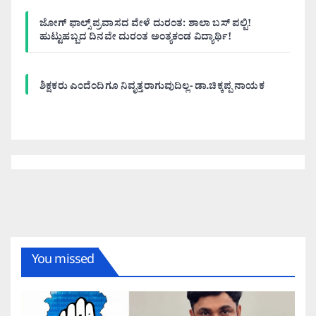
ಜೋಗ್ ಫಾಲ್ಸ್ ಪ್ರವಾಸದ ವೇಳೆ ದುರಂತ: ಶಾಲಾ ಬಸ್ ಪಲ್ಟಿ!
ಹುಟ್ಟುಹಬ್ಬದ ದಿನವೇ ದುರಂತ ಅಂತ್ಯಕಂಡ ವಿದ್ಯಾರ್ಥಿ!
ಶಿಕ್ಷಕರು ಎಂದೆಂದಿಗೂ ನಿವೃತ್ತರಾಗುವುದಿಲ್ಲ- ಡಾ.ಚಿಕ್ಕಪ್ಪ ನಾಯಕ
You missed