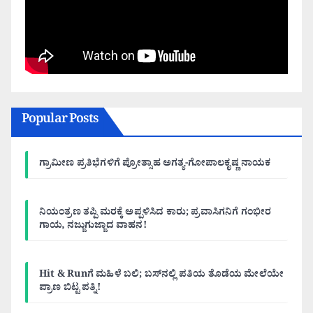
Popular Posts
ಗ್ರಾಮೀಣ ಪ್ರತಿಭೆಗಳಿಗೆ ಪ್ರೋತ್ಸಾಹ ಅಗತ್ಯ-ಗೋಪಾಲಕೃಷ್ಣ ನಾಯಕ
ನಿಯಂತ್ರಣ ತಪ್ಪಿ ಮರಕ್ಕೆ ಅಪ್ಪಳಿಸಿದ ಕಾರು; ಪ್ರವಾಸಿಗನಿಗೆ ಗಂಭೀರ
ಗಾಯ, ನಜ್ಜುಗುಜ್ಜಾದ ವಾಹನ!
Hit & Runಗೆ ಮಹಿಳೆ ಬಲಿ; ಬಸ್‌ನಲ್ಲಿ ಪತಿಯ ತೊಡೆಯ ಮೇಲೆಯೇ
ಪ್ರಾಣ ಬಿಟ್ಟ ಪತ್ನಿ!