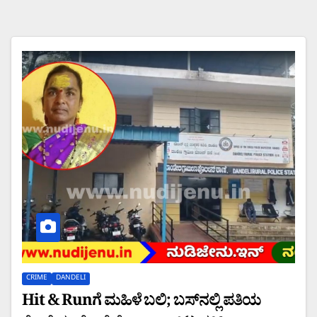
CRIME
DANDELI
Hit & Runಗೆ ಮಹಿಳೆ ಬಲಿ; ಬಸ್‌ನಲ್ಲಿ ಪತಿಯ