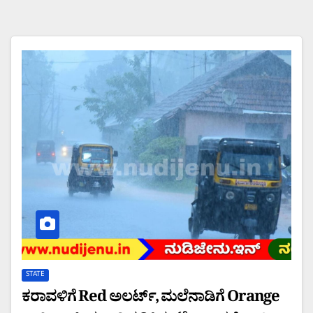
STATE
ಕರಾವಳಿಗೆ Red ಅಲರ್ಟ್, ಮಲೆನಾಡಿಗೆ Orange