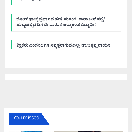
ಜೋಗ್ ಫಾಲ್ಸ್ ಪ್ರವಾಸದ ವೇಳೆ ದುರಂತ: ಶಾಲಾ ಬಸ್ ಪಲ್ಟಿ!
ಹುಟ್ಟುಹಬ್ಬದ ದಿನವೇ ದುರಂತ ಅಂತ್ಯಕಂಡ ವಿದ್ಯಾರ್ಥಿ!
ಶಿಕ್ಷಕರು ಎಂದೆಂದಿಗೂ ನಿವೃತ್ತರಾಗುವುದಿಲ್ಲ- ಡಾ.ಚಿಕ್ಕಪ್ಪ ನಾಯಕ
You missed