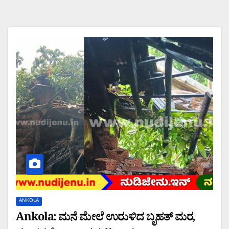
ANKOLA
Ankola: ಮನೆ ಮೇಲೆ ಉರುಳಿದ ಬೃಹತ್ ಮರ,