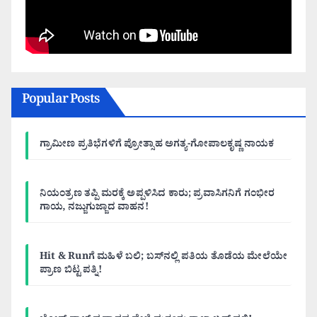
Popular Posts
ಗ್ರಾಮೀಣ ಪ್ರತಿಭೆಗಳಿಗೆ ಪ್ರೋತ್ಸಾಹ ಅಗತ್ಯ-ಗೋಪಾಲಕೃಷ್ಣ ನಾಯಕ
ನಿಯಂತ್ರಣ ತಪ್ಪಿ ಮರಕ್ಕೆ ಅಪ್ಪಳಿಸಿದ ಕಾರು; ಪ್ರವಾಸಿಗನಿಗೆ ಗಂಭೀರ
ಗಾಯ, ನಜ್ಜುಗುಜ್ಜಾದ ವಾಹನ!
Hit & Runಗೆ ಮಹಿಳೆ ಬಲಿ; ಬಸ್‌ನಲ್ಲಿ ಪತಿಯ ತೊಡೆಯ ಮೇಲೆಯೇ
ಪ್ರಾಣ ಬಿಟ್ಟ ಪತ್ನಿ!