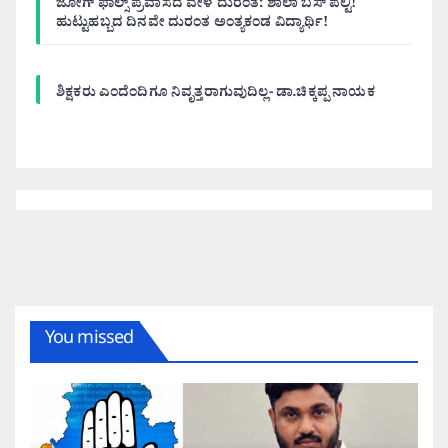
ಜೋಗ್ ಫಾಲ್ಸ್ ಪ್ರವಾಸದ ವೇಳೆ ದುರಂತ: ಶಾಲಾ ಬಸ್ ಪಲ್ಟಿ!
ಹುಟ್ಟುಹಬ್ಬದ ದಿನವೇ ದುರಂತ ಅಂತ್ಯಕಂಡ ವಿದ್ಯಾರ್ಥಿ!
ಶಿಕ್ಷಕರು ಎಂದೆಂದಿಗೂ ನಿವೃತ್ತರಾಗುವುದಿಲ್ಲ- ಡಾ.ಚಿಕ್ಕಪ್ಪ ನಾಯಕ
You missed