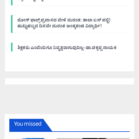
ಜೋಗ್ ಫಾಲ್ಸ್ ಪ್ರವಾಸದ ವೇಳೆ ದುರಂತ: ಶಾಲಾ ಬಸ್ ಪಲ್ಟಿ!
ಹುಟ್ಟುಹಬ್ಬದ ದಿನವೇ ದುರಂತ ಅಂತ್ಯಕಂಡ ವಿದ್ಯಾರ್ಥಿ!
ಶಿಕ್ಷಕರು ಎಂದೆಂದಿಗೂ ನಿವೃತ್ತರಾಗುವುದಿಲ್ಲ- ಡಾ.ಚಿಕ್ಕಪ್ಪ ನಾಯಕ
You missed