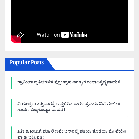
Popular Posts
ಗ್ರಾಮೀಣ ಪ್ರತಿಭೆಗಳಿಗೆ ಪ್ರೋತ್ಸಾಹ ಅಗತ್ಯ-ಗೋಪಾಲಕೃಷ್ಣ ನಾಯಕ
ನಿಯಂತ್ರಣ ತಪ್ಪಿ ಮರಕ್ಕೆ ಅಪ್ಪಳಿಸಿದ ಕಾರು; ಪ್ರವಾಸಿಗನಿಗೆ ಗಂಭೀರ
ಗಾಯ, ನಜ್ಜುಗುಜ್ಜಾದ ವಾಹನ!
Hit & Runಗೆ ಮಹಿಳೆ ಬಲಿ; ಬಸ್‌ನಲ್ಲಿ ಪತಿಯ ತೊಡೆಯ ಮೇಲೆಯೇ
ಪ್ರಾಣ ಬಿಟ್ಟ ಪತ್ನಿ!