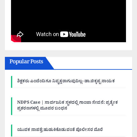
Popular Posts
ಶಿಕ್ಷಕರು ಎಂದೆಂದಿಗೂ ನಿವೃತ್ತರಾಗುವುದಿಲ್ಲ- ಡಾ.ಚಿಕ್ಕಪ್ಪ ನಾಯಕ
NDPS Case | ಸಾರ್ವಜನಿಕ ಸ್ಥಳದಲ್ಲಿ ಗಾಂಜಾ ಸೇವನೆ: ಪ್ರತ್ಯೇಕ
ಪ್ರಕರಣಗಳಲ್ಲಿ ಮೂವರ ಬಂಧನ
ಯುವಕ ನಾಪತ್ತೆ;ಹುಡುಕಿಕೊಡುವಂತೆ ಪೊಲೀಸರ ಮೊರೆ