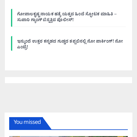
ಗೋಪಾಲಕೃಷ್ಣ ನಾಯಕ ಹತ್ಯೆ ಯತ್ನದ ಹಿಂದೆ ಸ್ಫೋಟಕ ಮಾಹಿತಿ –
ಸುಪಾರಿ ಗ್ಯಾಂಗ್ ಬೆನ್ನತ್ತಿದ ಪೊಲೀಸ್!
ಇನ್ಮುಂದೆ ಉತ್ತರ ಕನ್ನಡದ ಗುಡ್ಡದ ತಪ್ಪಲಿನಲ್ಲಿ ನೋ ಪಾರ್ಕಿಂಗ್! ನೋ
ಎಂಟ್ರಿ!
You missed