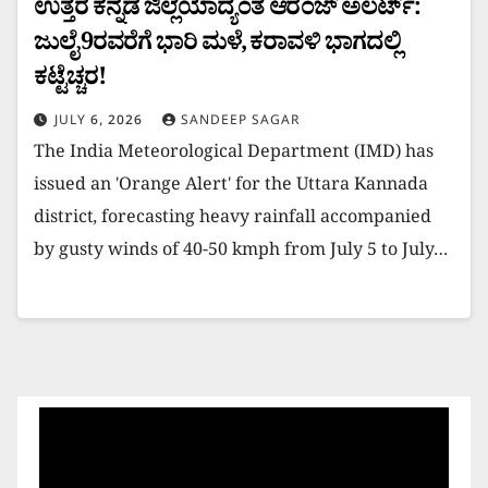
ಉತ್ತರ ಕನ್ನಡ ಜಿಲ್ಲೆಯಾದ್ಯಂತ ಆರೆಂಜ್ ಅಲರ್ಟ್:
ಜುಲೈ 9ರವರೆಗೆ ಭಾರಿ ಮಳೆ, ಕರಾವಳಿ ಭಾಗದಲ್ಲಿ
ಕಟ್ಟೆಚ್ಚರ!
JULY 6, 2026
SANDEEP SAGAR
​The India Meteorological Department (IMD) has
issued an 'Orange Alert' for the Uttara Kannada
district, forecasting heavy rainfall accompanied
by gusty winds of 40-50 kmph from July 5 to July…