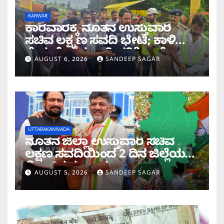
KARWAR
ಕಾರವಾರಕ್ಕೆ ನೂತನ ಉಸ್ತುವಾರಿ
ಸಚಿವ ಲಕ್ಷ್ಮಣ ಸವದಿ ಭೇಟಿ; ಕಾಳಿ
ಸೇತುವೆ ಕಾಮಗಾರಿ ಪರಿಶೀಲನೆ
AUGUST 6, 2026
SANDEEP SAGAR
UTTARAKANNADA
ನೂತನ ಜಿಲ್ಲಾ ಉಸ್ತುವಾರಿ ಸಚಿವ
ಲಕ್ಷಣ ಸವದಿಯಿಂದ 2 ದಿನ ಜಿಲ್ಲೆಯಲ್ಲಿ
ಮಿಂಚಿನ ಸಂಚಾರ
AUGUST 5, 2026
SANDEEP SAGAR