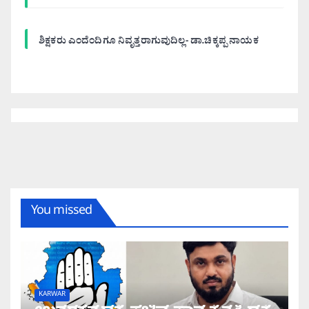
ಶಿಕ್ಷಕರು ಎಂದೆಂದಿಗೂ ನಿವೃತ್ತರಾಗುವುದಿಲ್ಲ- ಡಾ.ಚಿಕ್ಕಪ್ಪ ನಾಯಕ
You missed
KARWAR