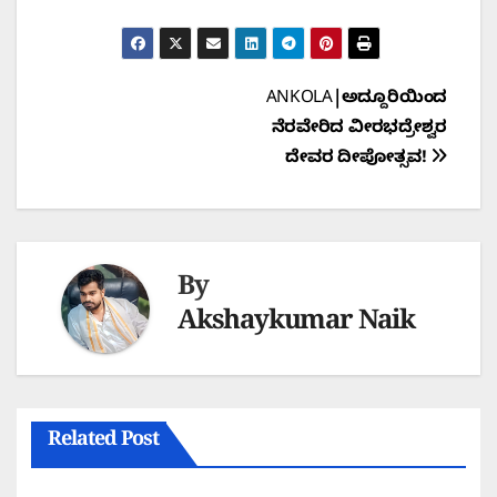
Post
ANKOLA|ಅದ್ದೂರಿಯಿಂದ
ನೆರವೇರಿದ ವೀರಭದ್ರೇಶ್ವರ
navigation
ದೇವರ ದೀಪೋತ್ಸವ!
By
Akshaykumar Naik
Related Post