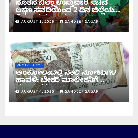
ನೂತನ ಜಿಲ್ಲಾ ಉಸ್ತುವಾರಿ ಸಚಿವ
ಲಕ್ಷಣ ಸವದಿಯಿಂದ 2 ದಿನ ಜಿಲ್ಲೆಯಲ್ಲಿ
ಮಿಂಚಿನ ಸಂಚಾರ
AUGUST 5, 2026
SANDEEP SAGAR
ANKOLA
CRIME
ಅಂಕೋಲಾದಲ್ಲಿ ನಕಲಿ ನೋಟುಗಳ
ಹಾವಳಿ: ಬೇಕರಿ ಮಾಲೀಕನಿಗೆ
ವಂಚಿಸಿದ ‘ಚಿಲ್ಡ್ರನ್ ಬ್ಯಾಂಕ್’
AUGUST 4, 2026
SANDEEP SAGAR
ನೋಟು!