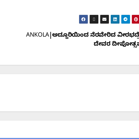
ANKOLA|ಅದ್ದೂರಿಯಿಂದ ನೆರವೇರಿದ ವೀರಭದ್ರೇ
ದೇವರ ದೀಪೋತ್ಸ