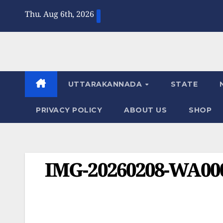
Skip
Thu. Aug 6th, 2026
to
content
UTTARAKANNADA
STATE
PRIVACY POLICY
ABOUT US
SHOP
IMG-20260208-WA000