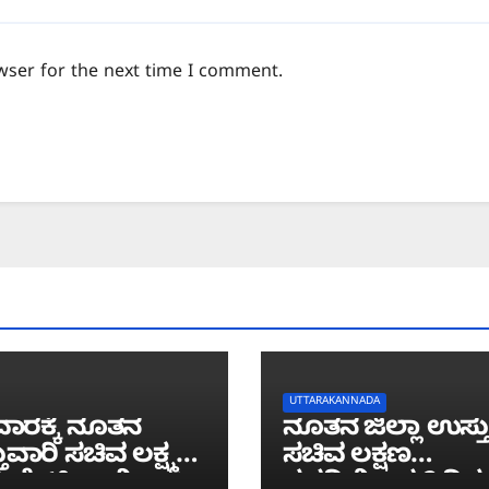
wser for the next time I comment.
UTTARAKANNADA
ಾರಕ್ಕೆ ನೂತನ
ನೂತನ ಜಿಲ್ಲಾ ಉಸ್ತ
ುವಾರಿ ಸಚಿವ ಲಕ್ಷ್ಮಣ
ಸಚಿವ ಲಕ್ಷಣ
 ಭೇಟಿ; ಕಾಳಿ
ಸವದಿಯಿಂದ 2 ದಿನ