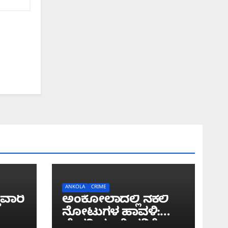
ANKOLA
CRIME
ುವಾರಿ
ಅಂಕೋಲಾದಲ್ಲಿ ನಕಲಿ
ನೋಟುಗಳ ಹಾವಳಿ:
ಬೇಕರಿ ಮಾಲೀಕನಿಗೆ