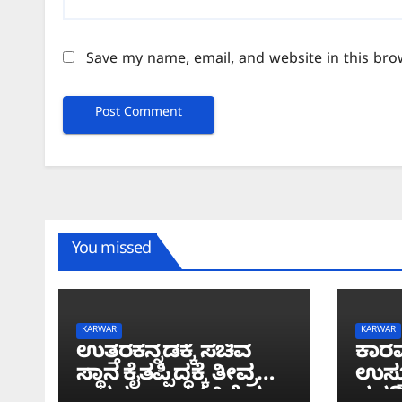
Save my name, email, and website in this bro
You missed
KARWAR
KARWAR
ಉತ್ತರಕನ್ನಡಕ್ಕೆ ಸಚಿವ
ಕಾರವ
ಸ್ಥಾನ ಕೈತಪ್ಪಿದ್ದಕ್ಕೆ ತೀವ್ರ
ಉಸ್ತ
ಅಸಮಾಧಾನ: ‘ಜಿಲ್ಲೆಯ
ಸವದಿ