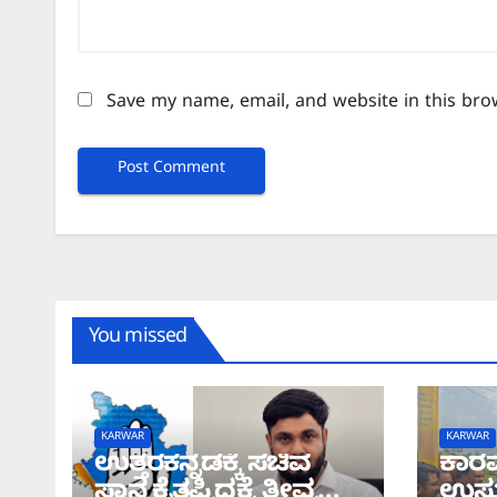
Save my name, email, and website in this bro
You missed
KARWAR
KARWAR
ಉತ್ತರಕನ್ನಡಕ್ಕೆ ಸಚಿವ
ಕಾರವ
ಸ್ಥಾನ ಕೈತಪ್ಪಿದ್ದಕ್ಕೆ ತೀವ್ರ
ಉಸ್ತ