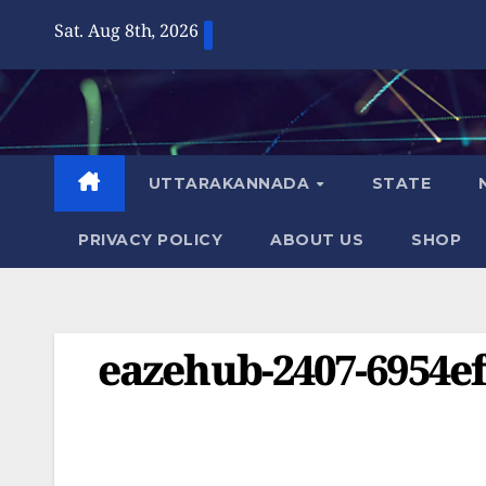
Skip
Sat. Aug 8th, 2026
to
content
UTTARAKANNADA
STATE
PRIVACY POLICY
ABOUT US
SHOP
eazehub-2407-6954ef