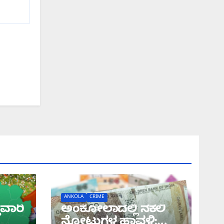
ANKOLA
CRIME
ುವಾರಿ
ಅಂಕೋಲಾದಲ್ಲಿ ನಕಲಿ
ನೋಟುಗಳ ಹಾವಳಿ: