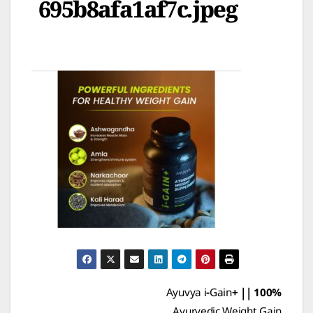
695b8afa1af7c.jpeg
Post
Ayuvya i-Gain+ || 100%