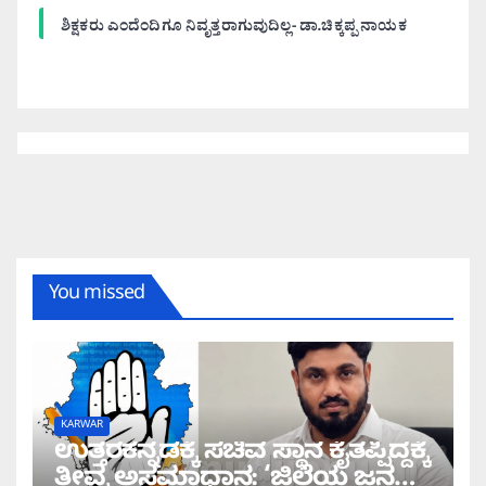
ಶಿಕ್ಷಕರು ಎಂದೆಂದಿಗೂ ನಿವೃತ್ತರಾಗುವುದಿಲ್ಲ- ಡಾ.ಚಿಕ್ಕಪ್ಪ ನಾಯಕ
You missed
KARWAR
ಉತ್ತರಕನ್ನಡಕ್ಕೆ ಸಚಿವ ಸ್ಥಾನ ಕೈತಪ್ಪಿದ್ದಕ್ಕೆ
ತೀವ್ರ ಅಸಮಾಧಾನ: ‘ಜಿಲ್ಲೆಯ ಜನರ