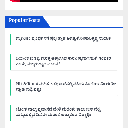
Popular Posts
ಗ್ರಾಮೀಣ ಪ್ರತಿಭೆಗಳಿಗೆ ಪ್ರೋತ್ಸಾಹ ಅಗತ್ಯ-ಗೋಪಾಲಕೃಷ್ಣ ನಾಯಕ
ನಿಯಂತ್ರಣ ತಪ್ಪಿ ಮರಕ್ಕೆ ಅಪ್ಪಳಿಸಿದ ಕಾರು; ಪ್ರವಾಸಿಗನಿಗೆ ಗಂಭೀರ
ಗಾಯ, ನಜ್ಜುಗುಜ್ಜಾದ ವಾಹನ!
Hit & Runಗೆ ಮಹಿಳೆ ಬಲಿ; ಬಸ್‌ನಲ್ಲಿ ಪತಿಯ ತೊಡೆಯ ಮೇಲೆಯೇ
ಪ್ರಾಣ ಬಿಟ್ಟ ಪತ್ನಿ!
ಜೋಗ್ ಫಾಲ್ಸ್ ಪ್ರವಾಸದ ವೇಳೆ ದುರಂತ: ಶಾಲಾ ಬಸ್ ಪಲ್ಟಿ!
ಹುಟ್ಟುಹಬ್ಬದ ದಿನವೇ ದುರಂತ ಅಂತ್ಯಕಂಡ ವಿದ್ಯಾರ್ಥಿ!