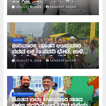
ನಿರೀಕ್ಷೆಗೆ ಧಕ್ಕೆ’ ಎಂದ ಪ್ರಸಾದ
AUGUST 6, 2026
SANDEEP SAGAR
ಗಾಂವಕರ್
KARWAR
ಕಾರವಾರಕ್ಕೆ ನೂತನ ಉಸ್ತುವಾರಿ
ಸಚಿವ ಲಕ್ಷ್ಮಣ ಸವದಿ ಭೇಟಿ; ಕಾಳಿ
ಸೇತುವೆ ಕಾಮಗಾರಿ ಪರಿಶೀಲನೆ
AUGUST 6, 2026
SANDEEP SAGAR
UTTARAKANNADA
ನೂತನ ಜಿಲ್ಲಾ ಉಸ್ತುವಾರಿ ಸಚಿವ