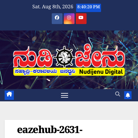
Skip
Sat. Aug 8th, 2026
8:40:21 PM
to
content
eazehub-2631-