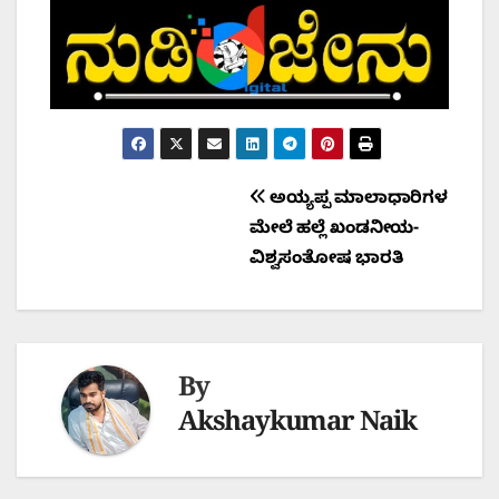
Post
ಅಯ್ಯಪ್ಪ ಮಾಲಾಧಾರಿಗಳ
ಮೇಲೆ ಹಲ್ಲೆ ಖಂಡನೀಯ-
navigation
ವಿಶ್ವಸಂತೋಷ ಭಾರತಿ
By
Akshaykumar Naik