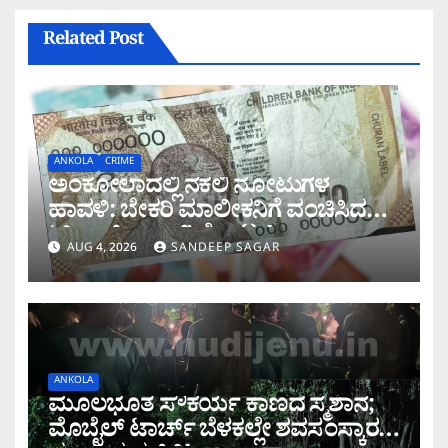
Related Post
ANKOLA
CRIME
ಅಂಕೋಲಾದಲ್ಲಿ ನಕಲಿ ನೋಟುಗಳ
ಹಾವಳಿ: ಬೇಕರಿ ಮಾಲೀಕನಿಗೆ ವಂಚಿಸಿದ
‘ಚಿಲ್ಡ್ರನ್ ಬ್ಯಾಂಕ್’ ನೋಟು!
AUG 4, 2026
SANDEEP SAGAR
ANKOLA
ಮೂಲಭೂತ ಸೌಕರ್ಯ ಕಾಣದ ಸ್ಮಶಾನ;
ಮೊಬೈಲ್ ಟಾರ್ಚ್ ಬೆಳಕಲ್ಲೇ ಶವಸಂಸ್ಕಾರ