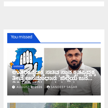
You missed
KARWAR
ಉತ್ತರಕನ್ನಡಕ್ಕೆ ಸಚಿವ ಸ್ಥಾನ ಕೈತಪ್ಪಿದ್ದಕ್ಕೆ
ತೀವ್ರ ಅಸಮಾಧಾನ: ‘ಜಿಲ್ಲೆಯ ಜನರ
ನಿರೀಕ್ಷೆಗೆ ಧಕ್ಕೆ’ ಎಂದ ಪ್ರಸಾದ
AUGUST 6, 2026
SANDEEP SAGAR
ಗಾಂವಕರ್