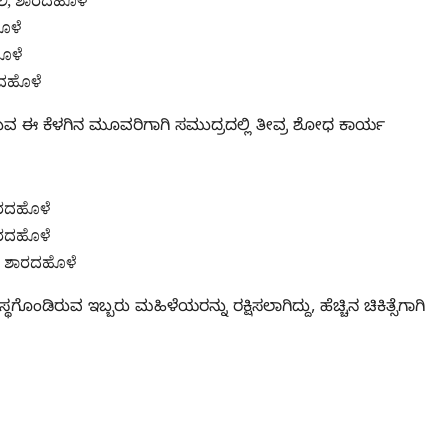
ಲಿ, ಶಾರದಹೊಳೆ
ೊಳೆ
ಹೊಳೆ
ರದಹೊಳೆ
ವ ಈ ಕೆಳಗಿನ ಮೂವರಿಗಾಗಿ ಸಮುದ್ರದಲ್ಲಿ ತೀವ್ರ ಶೋಧ ಕಾರ್ಯ
ಾರದಹೊಳೆ
ಾರದಹೊಳೆ
, ಶಾರದಹೊಳೆ
್ಥಗೊಂಡಿರುವ ಇಬ್ಬರು ಮಹಿಳೆಯರನ್ನು ರಕ್ಷಿಸಲಾಗಿದ್ದು, ಹೆಚ್ಚಿನ ಚಿಕಿತ್ಸೆಗಾಗಿ