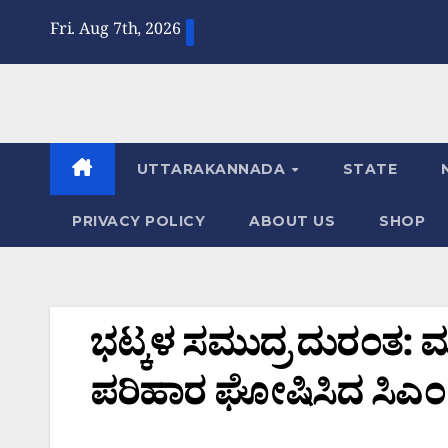
Skip
Fri. Aug 7th, 2026
to
content
UTTARAKANNADA
STATE
PRIVACY POLICY
ABOUT US
SHOP
ಭಟ್ಕಳ ಸಮುದ್ರ ದುರಂತ: ಮ
ಪರಿಹಾರ ಘೋಷಿಸಿದ ಸಿಎಂ 