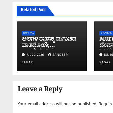
Related Post
BHATKAL
BHATKAL
ಅಲೆಗಳ ರಭಸಕ್ಕೆ ಮಗುಚಿದ
Mur
ಪಾತಿದೋಣಿ;
ದೇವಸ್
ನಾಪತ್ತೆಯಾಗಿದ್ದ
‘ನಕಲಿ
JUL 29, 2026
SANDEEP
JUL 16
ಮೀನುಗಾರನ ಮೃ*ತದೇಹ
ತಲೆಮರ
ಮುಂಡಳ್ಳಿ ಕಡಲತೀರದಲ್ಲಿ
ಆರೋಪ
SAGAR
SAGAR
ಪತ್ತೆ!
Leave a Reply
Your email address will not be published.
Requir