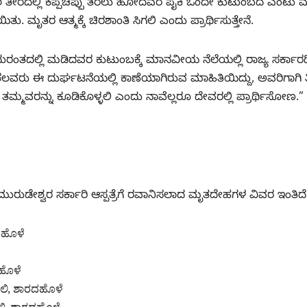
ಡಲ ತೀರದಲ್ಲಿ ಕಪ್ಪೆಚಿಪ್ಪು ತರಲು ಹೋದವರ ಪೈಕಿ ಒಂದೇ ಕುಟುಂಬದ ಎಂಟು 
ು. ಮೃತರ ಆತ್ಮಕ್ಕೆ ಚಿರಶಾಂತಿ ಸಿಗಲಿ ಎಂದು ಪ್ರಾರ್ಥಿಸುತ್ತೇನೆ.
ರಂತದಲ್ಲಿ ಮಡಿದವರ ಕುಟುಂಬಕ್ಕೆ ಮಾನವೀಯ ನೆಲೆಯಲ್ಲಿ ರಾಜ್ಯ ಸರ್ಕಾರ
ೆಲವರು ಈ ದುರ್ಘಟನೆಯಲ್ಲಿ ಕಾಣೆಯಾಗಿರುವ ಮಾಹಿತಿಯಿದ್ದು, ಅವರಿಗಾಗಿ ತ
್ಮವರನ್ನು ಕೂಡಿಕೊಳ್ಳಲಿ‌ ಎಂದು ನಾವೆಲ್ಲರೂ ದೇವರಲ್ಲಿ ಪ್ರಾರ್ಥಿಸೋಣ.”
ಮುರುಡೇಶ್ವರ ಸರ್ಕಾರಿ ಆಸ್ಪತ್ರೆಗೆ ರವಾನಿಸಲಾದ ಮೃತದೇಹಗಳ ವಿವರ ಇಂತಿದೆ
ದಹೊಳೆ
ಹೊಳೆ
ಲಿ, ಶಾರದಹೊಳೆ