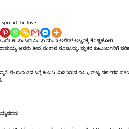
Spread the love
ರಳಿ ಒಂದೇ ಕುಟುಂಬದ ಎಂಟು ಮಂದಿ ಅಲೆಗಳ ಅಬ್ಬರಕ್ಕೆ ಕೊಚ್ಚಿಹೋಗಿ
್ದರಾಮಯ್ಯ ಅವರು ತೀವ್ರ ಸಂತಾಪ ಸೂಚಿಸಿದ್ದು, ಮೃತರ ಕುಟುಂಬಗಳಿಗೆ ಪರಿ
್ದಾರೆ. ಈ ದುರಂತದ ಬಗ್ಗೆ ಕಂಬನಿ ಮಿಡಿದಿರುವ ಸಿಎಂ, ರಾಜ್ಯ ಸರ್ಕಾರದ ವತ
ೆ.
ಮಯ್ಯನವರು,