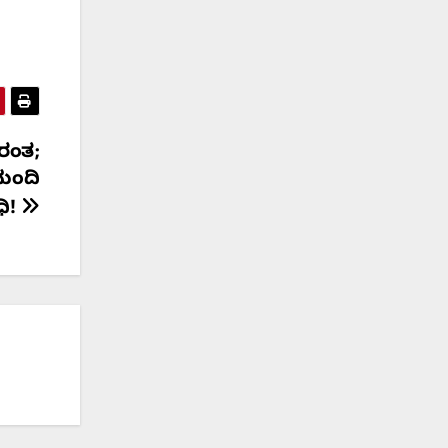
ುರಂತ;
 ಮಂದಿ
ಿ!