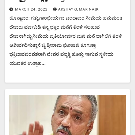
MARCH 24, 2025
AKSHAYKUMAR NAIK
ಹೊನ್ನಾವರ: ಗತ್ತು,ಗಾಂಭೀರ್ಯದ ಚಂದಾವರ ಸೀಮೆಯ ಹನುಮಂತ
ದೇವರು ವರ್ಷವಿಡಿ ತನ್ನ ಭಕ್ತರ ಮನೆಗೆ ತೆರಳಿ ಸಲಹುವ
ದೇವನಾಗಿದ್ದು,ಸೀಮೆಯ ಪ್ರತಿಯೋರ್ವರ ಮನೆ ಮನೆ ಬಾಗಿಲಿಗೆ ತೆರಳಿ
ಆಶೀರ್ವದಿಸುತ್ತಾನೆ.ಜೈ ಶ್ರೀರಾಮ ಘೋಷಣೆ ಕೂಗುತ್ತಾ
ಭಕ್ತಿಬಾವಪರವಶರಾಗಿ ದೇವರ ಪಲ್ಲಕ್ಕಿ ಹೊತ್ತು ಸಾಗುವ ಸ್ಥಳೀಯ
ಯುವಕರ ಉತ್ಸಾಹ…