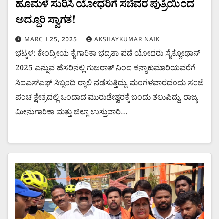
ಹೂಮಳೆ ಸುರಿಸಿ ಯೋಧರಿಗೆ ಸಚಿವರ ಪುತ್ರಿಯಿಂದ
ಅದ್ದೂರಿ ಸ್ವಾಗತ!
MARCH 25, 2025
AKSHAYKUMAR NAIK
ಭಟ್ಕಳ: ಕೇಂದ್ರೀಯ ಕೈಗಾರಿಕಾ ಭದ್ರತಾ ಪಡೆ ಯೋಧರು ಸೈಕ್ಲೋಥಾನ್
2025 ಎನ್ನುವ ಹೆಸರಿನಲ್ಲಿ ಗುಜರಾತ್ ನಿಂದ ಕನ್ಯಾಕುಮಾರಿಯವರೆಗೆ
ಸಿಐಎಸ್ಎಫ್ ಸಿಬ್ಬಂದಿ ರ್‍ಯಾಲಿ ನಡೆಸುತ್ತಿದ್ದು, ಮಂಗಳವಾರದಂದು ಸಂಜೆ
ಪಂಚ ಕ್ಷೇತ್ರದಲ್ಲಿ ಒಂದಾದ ಮುರುಡೇಶ್ವರಕ್ಕೆ ಬಂದು ತಲುಪಿದ್ದು, ರಾಜ್ಯ
ಮೀನುಗಾರಿಕಾ ಮತ್ತು ಜಿಲ್ಲಾ ಉಸ್ತುವಾರಿ…