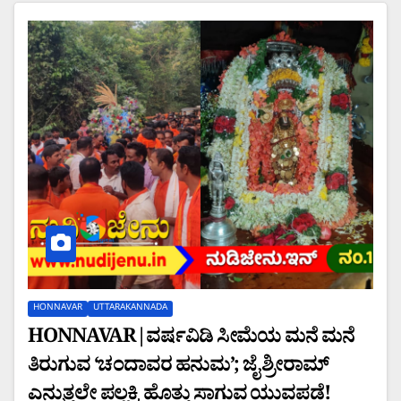
HONNAVAR
UTTARAKANNADA
HONNAVAR|ವರ್ಷವಿಡಿ ಸೀಮೆಯ ಮನೆ ಮನೆ
ತಿರುಗುವ ‘ಚಂದಾವರ ಹನುಮ’; ಜೈ ಶ್ರೀರಾಮ್
ಎನ್ನುತ್ತಲೇ ಪಲ್ಲಕ್ಕಿ ಹೊತ್ತು ಸಾಗುವ ಯುವಪಡೆ!