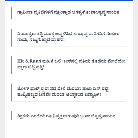
ಗ್ರಾಮೀಣ ಪ್ರತಿಭೆಗಳಿಗೆ ಪ್ರೋತ್ಸಾಹ ಅಗತ್ಯ-ಗೋಪಾಲಕೃಷ್ಣ ನಾಯಕ
ನಿಯಂತ್ರಣ ತಪ್ಪಿ ಮರಕ್ಕೆ ಅಪ್ಪಳಿಸಿದ ಕಾರು; ಪ್ರವಾಸಿಗನಿಗೆ ಗಂಭೀರ
ಗಾಯ, ನಜ್ಜುಗುಜ್ಜಾದ ವಾಹನ!
Hit & Runಗೆ ಮಹಿಳೆ ಬಲಿ; ಬಸ್‌ನಲ್ಲಿ ಪತಿಯ ತೊಡೆಯ ಮೇಲೆಯೇ
ಪ್ರಾಣ ಬಿಟ್ಟ ಪತ್ನಿ!
ಜೋಗ್ ಫಾಲ್ಸ್ ಪ್ರವಾಸದ ವೇಳೆ ದುರಂತ: ಶಾಲಾ ಬಸ್ ಪಲ್ಟಿ!
ಹುಟ್ಟುಹಬ್ಬದ ದಿನವೇ ದುರಂತ ಅಂತ್ಯಕಂಡ ವಿದ್ಯಾರ್ಥಿ!
ಶಿಕ್ಷಕರು ಎಂದೆಂದಿಗೂ ನಿವೃತ್ತರಾಗುವುದಿಲ್ಲ- ಡಾ.ಚಿಕ್ಕಪ್ಪ ನಾಯಕ