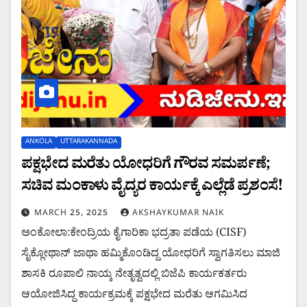
ANKOLA
UTTARAKANNADA
ಪಕ್ಷಭೇದ ಮರೆತು ಯೋಧರಿಗೆ ಗೌರವ ಸಮರ್ಪಣೆ;
ಸಚಿವ ಮಂಕಾಳು ವೈದ್ಯರ ಕಾರ್ಯಕ್ಕೆ ಎಲ್ಲೆಡೆ ಪ್ರಶಂಸೆ!
MARCH 25, 2025
AKSHAYKUMAR NAIK
ಅಂಕೋಲಾ:ಕೇಂದ್ರಿಯ ಕೈಗಾರಿಕಾ ಭದ್ರತಾ ಪಡೆಯ (CISF)
ಸೈಕ್ಲೋಥಾನ್ ಜಾಥಾ ಹಮ್ಮಿಕೊಂಡಿದ್ದ ಯೋಧರಿಗೆ ಸ್ವಾಗತಿಸಲು ಮಾಜಿ
ಶಾಸಕಿ ರೂಪಾಲಿ ನಾಯ್ಕ ನೇತೃತ್ವದಲ್ಲಿ ಬಿಜೆಪಿ ಕಾರ್ಯಕರ್ತರು
ಆಯೋಜಿಸಿದ್ದ ಕಾರ್ಯಕ್ರಮಕ್ಕೆ ಪಕ್ಷಭೇದ ಮರೆತು ಆಗಮಿಸಿದ