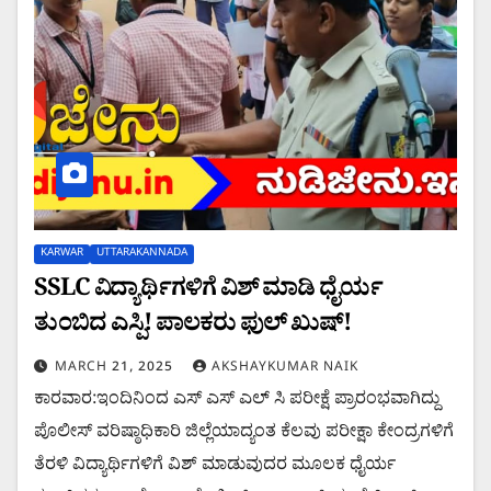
KARWAR
UTTARAKANNADA
SSLC ವಿದ್ಯಾರ್ಥಿಗಳಿಗೆ ವಿಶ್ ಮಾಡಿ ಧೈರ್ಯ
ತುಂಬಿದ ಎಸ್ಪಿ! ಪಾಲಕರು ಫುಲ್ ಖುಷ್!
MARCH 21, 2025
AKSHAYKUMAR NAIK
ಕಾರವಾರ:ಇಂದಿನಿಂದ ಎಸ್ ಎಸ್ ಎಲ್ ಸಿ ಪರೀಕ್ಷೆ ಪ್ರಾರಂಭವಾಗಿದ್ದು
ಪೊಲೀಸ್ ವರಿಷ್ಠಾಧಿಕಾರಿ ಜಿಲ್ಲೆಯಾದ್ಯಂತ ಕೆಲವು ಪರೀಕ್ಷಾ ಕೇಂದ್ರಗಳಿಗೆ
ತೆರಳಿ ವಿದ್ಯಾರ್ಥಿಗಳಿಗೆ ವಿಶ್ ಮಾಡುವುದರ ಮೂಲಕ ಧೈರ್ಯ