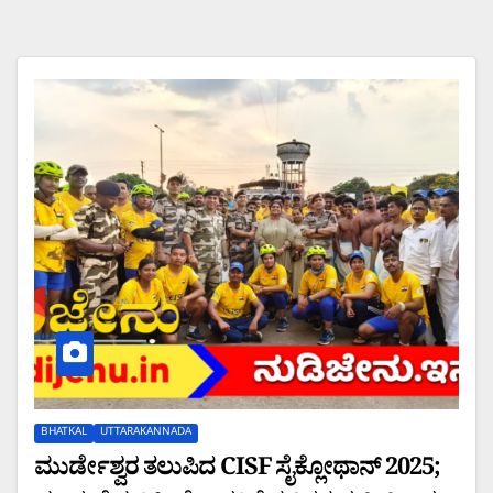
BHATKAL
UTTARAKANNADA
ಮುರ್ಡೇಶ್ವರ ತಲುಪಿದ CISF ಸೈಕ್ಲೋಥಾನ್ 2025;