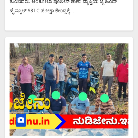
ತುಂಬಿದರು. ಅಂಕೋಲಾ ಪೊಲೀಸ್ ಠಾಣಾ ವ್ಯಾಪ್ತಿಯ ಜೈ ಹಿಂದ್
ಹೈಸ್ಕೂಲ್ SSLC ಪರೀಕ್ಷಾ ಕೇಂದ್ರಕ್ಕೆ…