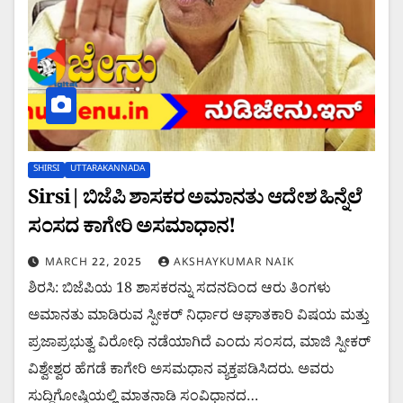
SHIRSI
UTTARAKANNADA
Sirsi| ಬಿಜೆಪಿ ಶಾಸಕರ ಅಮಾನತು ಆದೇಶ ಹಿನ್ನೆಲೆ
ಸಂಸದ ಕಾಗೇರಿ ಅಸಮಾಧಾನ!
MARCH 22, 2025
AKSHAYKUMAR NAIK
ಶಿರಸಿ: ಬಿಜೆಪಿಯ 18 ಶಾಸಕರನ್ನು ಸದನದಿಂದ ಆರು ತಿಂಗಳು
ಅಮಾನತು ಮಾಡಿರುವ ಸ್ಪೀಕರ್ ನಿರ್ಧಾರ ಆಘಾತಕಾರಿ ವಿಷಯ ಮತ್ತು
ಪ್ರಜಾಪ್ರಭುತ್ವ ವಿರೋಧಿ ನಡೆಯಾಗಿದೆ ಎಂದು ಸಂಸದ, ಮಾಜಿ ಸ್ಪೀಕರ್‌
ವಿಶ್ವೇಶ್ವರ ಹೆಗಡೆ ಕಾಗೇರಿ ಅಸಮಧಾನ ವ್ಯಕ್ತಪಡಿಸಿದರು. ಅವರು
ಸುದ್ದಿಗೋಷ್ಠಿಯಲ್ಲಿ ಮಾತನಾಡಿ ಸಂವಿಧಾನದ…