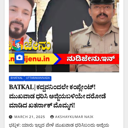
BHATKAL
UTTARAKANNADA
BATKAL|ಕದ್ದವನಿಂದಲೇ ಕಂಪ್ಲೇಂಟ್!
ಮುಖವಾಡ ಧರಿಸಿ ಅಜ್ಜಿಯಬಳಿಯೇ ದರೋಡೆ
ಮಾಡಿದ ಖತರ್ನಾಕ್ ಮೊಮ್ಮಗ!
MARCH 21, 2025
AKSHAYKUMAR NAIK
ಭಟ್ಕಳ: ಯಾರು ಇಲ್ಲದ ವೇಳೆ ಮುಖವಾಡ ಧರಿಸಿಬಂದು ಅಜ್ಜಿಯ