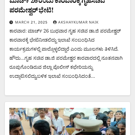
ಮಾರ್ಚ್ 26 ರಂದು ಕಾರವಾರಕ್ಕೆ ಗೃಹಸಚಿವ
ಪರಮೇಶ್ವರ್ ಭೇಟಿ!
MARCH 21, 2025
AKSHAYKUMAR NAIK
ಕಾರವಾರ: ಮಾರ್ಚ್ 26 ಬುಧವಾರ ಗೃಹ ಸಚಿವ ಡಾ.ಜಿ ಪರಮೇಶ್ವರ್
ಕಾರವಾರಕ್ಕೆ ಭೇಟಿನೀಡಲಿದ್ದು ಇಲಾಖೆ ಸಂಬಂಧಿಸಿದ
ಕಾರ್ಯಕ್ರಮಗಳಲ್ಲಿ ಪಾಲ್ಗೊಳ್ಳಲಿದ್ದಾರೆ ಎಂದು ಮೂಲಗಳು ತಿಳಿಸಿದೆ.
ಹೌದು…ಗೃಹ ಸಚಿವ ಡಾ.ಜಿ ಪರಮೇಶ್ವರ ಕಾರವಾರದಲ್ಲಿ ನೂತನವಾಗಿ
ರೂಪುಗೊಂಡಿರುವ ಜಿಲ್ಲಾ ಪೊಲೀಸ್ ಕಛೇರಿಯನ್ನು
ಉದ್ಗಾಟಿಸಲಿದ್ದು,ಬಳಿಕ ಇಲಾಖೆ ಸಂಬಂಧಿಸಿದಂತೆ…