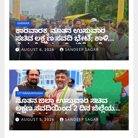
KARWAR
ಕಾರವಾರಕ್ಕೆ ನೂತನ ಉಸ್ತುವಾರಿ
ಸಚಿವ ಲಕ್ಷ್ಮಣ ಸವದಿ ಭೇಟಿ; ಕಾಳಿ
ಸೇತುವೆ ಕಾಮಗಾರಿ ಪರಿಶೀಲನೆ
AUGUST 6, 2026
SANDEEP SAGAR
UTTARAKANNADA
ನೂತನ ಜಿಲ್ಲಾ ಉಸ್ತುವಾರಿ ಸಚಿವ
ಲಕ್ಷಣ ಸವದಿಯಿಂದ 2 ದಿನ ಜಿಲ್ಲೆಯಲ್ಲಿ
ಮಿಂಚಿನ ಸಂಚಾರ
AUGUST 5, 2026
SANDEEP SAGAR