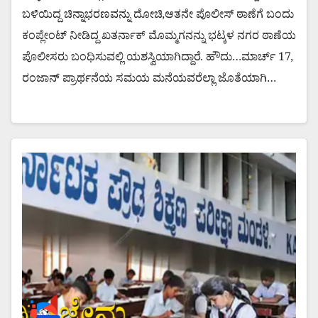
ಬಳಿಯಿದ್ದ ಚಿನ್ನಾಭರಣವನ್ನು ದೋಚಿ,ಆತನೇ ಪೊಲೀಸ್ ಠಾಣೆಗೆ ಬಂದು
ಕಂಪ್ಲೇಂಟ್ ನೀಡಿದ್ದ ಖತರ್ನಾಕ್ ಮೊಮ್ಮಗನನ್ನು ಭಟ್ಕಳ ನಗರ ಠಾಣೆಯ
ಪೊಲೀಸರು ಬಂಧಿಸುವಲ್ಲಿ ಯಶಸ್ವಿಯಾಗಿದ್ದಾರೆ. ಹೌದು…ಮಾರ್ಚ್ 17,
ರಂಜಾನ್ ಪ್ರಾರ್ಥನೆಯ ಸಮಯ ಮನೆಯವರೆಲ್ಲಾ ಜೊತೆಯಾಗಿ…