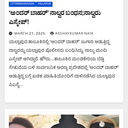
UTTARAKANNADA
YALLAPUR
‘ಅಂದರ್ ಬಾಹರ್’ ನಾಲ್ವರ ಬಂಧನ;ನಾಲ್ವರು
ಎಸ್ಕೇಪ್!
MARCH 21, 2025
AKSHAYKUMAR NAIK
ಯಲ್ಲಾಪುರ:ತಾಲೂಕಿನಲ್ಲಿ ‘ಅಂದರ್ ಬಾಹರ್’ ಜುಗಾರಿ ಆಡುತ್ತಿದ್ದ
ನಾಲ್ವರನ್ನು ಯಲ್ಲಾಪುರ ಪೊಲೀಸರು ಬಂಧಿಸಿದ್ದು, ನಾಲ್ಕು ಮಂದಿ
ಎಸ್ಕೇಪ್ ಆಗಿದ್ದಾರೆ. ಹೌದು…ತಾಲೂಕಿನ ಮಂಚಿಕೇರಿಯ ಬೆಡ್ತಿ
ಸೇತುವೆಯ ಬಳಿ ಸಾರ್ವಜನಿಕ ಅರಣ್ಯ ಪ್ರದೇಶದಲ್ಲಿ ‘ಅಂದರ್ ಬಾಹರ್’
ಆಡುತ್ತಿದ್ದ ಬಗ್ಗೆ ಖಚಿತ ಮಾಹಿತಿಯೊಂದಿಗೆ ದಾಳಿನಡೆಸಿದ ಯಲ್ಲಾಪುರ
ಪಿಎಸೈ…