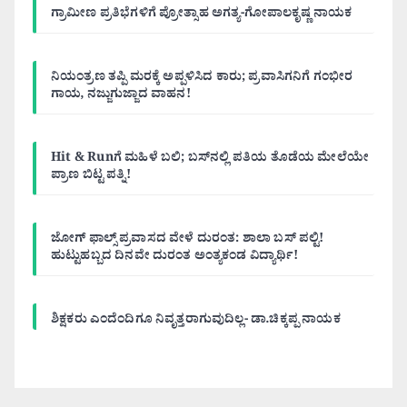
ಗ್ರಾಮೀಣ ಪ್ರತಿಭೆಗಳಿಗೆ ಪ್ರೋತ್ಸಾಹ ಅಗತ್ಯ-ಗೋಪಾಲಕೃಷ್ಣ ನಾಯಕ
ನಿಯಂತ್ರಣ ತಪ್ಪಿ ಮರಕ್ಕೆ ಅಪ್ಪಳಿಸಿದ ಕಾರು; ಪ್ರವಾಸಿಗನಿಗೆ ಗಂಭೀರ
ಗಾಯ, ನಜ್ಜುಗುಜ್ಜಾದ ವಾಹನ!
Hit & Runಗೆ ಮಹಿಳೆ ಬಲಿ; ಬಸ್‌ನಲ್ಲಿ ಪತಿಯ ತೊಡೆಯ ಮೇಲೆಯೇ
ಪ್ರಾಣ ಬಿಟ್ಟ ಪತ್ನಿ!
ಜೋಗ್ ಫಾಲ್ಸ್ ಪ್ರವಾಸದ ವೇಳೆ ದುರಂತ: ಶಾಲಾ ಬಸ್ ಪಲ್ಟಿ!
ಹುಟ್ಟುಹಬ್ಬದ ದಿನವೇ ದುರಂತ ಅಂತ್ಯಕಂಡ ವಿದ್ಯಾರ್ಥಿ!
ಶಿಕ್ಷಕರು ಎಂದೆಂದಿಗೂ ನಿವೃತ್ತರಾಗುವುದಿಲ್ಲ- ಡಾ.ಚಿಕ್ಕಪ್ಪ ನಾಯಕ