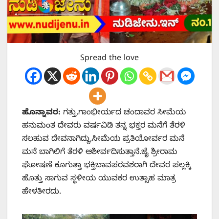
Spread the love
ಹೊನ್ನಾವರ:
ಗತ್ತು,ಗಾಂಭೀರ್ಯದ ಚಂದಾವರ ಸೀಮೆಯ
ಹನುಮಂತ ದೇವರು ವರ್ಷವಿಡಿ ತನ್ನ ಭಕ್ತರ ಮನೆಗೆ ತೆರಳಿ
ಸಲಹುವ ದೇವನಾಗಿದ್ದು,ಸೀಮೆಯ ಪ್ರತಿಯೋರ್ವರ ಮನೆ
ಮನೆ ಬಾಗಿಲಿಗೆ ತೆರಳಿ ಆಶೀರ್ವದಿಸುತ್ತಾನೆ.ಜೈ ಶ್ರೀರಾಮ
ಘೋಷಣೆ ಕೂಗುತ್ತಾ ಭಕ್ತಿಬಾವಪರವಶರಾಗಿ ದೇವರ ಪಲ್ಲಕ್ಕಿ
ಹೊತ್ತು ಸಾಗುವ ಸ್ಥಳೀಯ ಯುವಕರ ಉತ್ಸಾಹ ಮಾತ್ರ
ಹೇಳತೀರದು.