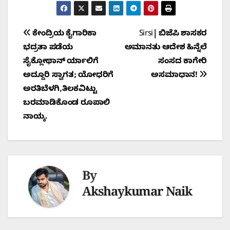
Post
ಕೇಂದ್ರಿಯ ಕೈಗಾರಿಕಾ
Sirsi| ಬಿಜೆಪಿ ಶಾಸಕರ
ಭದ್ರತಾ ಪಡೆಯ
ಅಮಾನತು ಆದೇಶ ಹಿನ್ನೆಲೆ
navigation
ಸೈಕ್ಲೋಥಾನ್ ರ್ಯಾಲಿಗೆ
ಸಂಸದ ಕಾಗೇರಿ
ಅದ್ದೂರಿ ಸ್ವಾಗತ; ಯೋಧರಿಗೆ
ಅಸಮಾಧಾನ!
ಅರತಿಬೆಳಗಿ,ತಿಲಕವಿಟ್ಟು
ಬರಮಾಡಿಕೊಂಡ ರೂಪಾಲಿ
ನಾಯ್ಕ.
By
Akshaykumar Naik