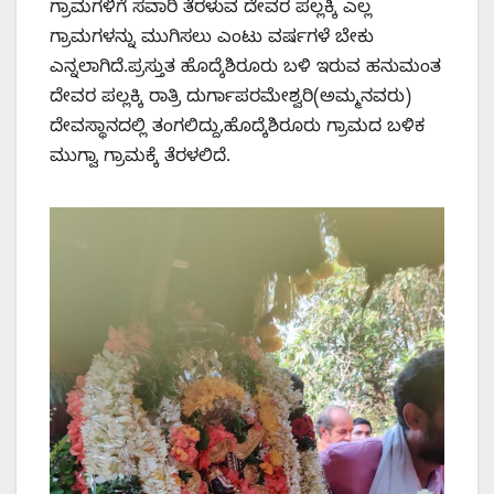
ಗ್ರಾಮಗಳಿಗೆ ಸವಾರಿ ತೆರಳುವ ದೇವರ ಪಲ್ಲಕ್ಕಿ ಎಲ್ಲ
ಗ್ರಾಮಗಳನ್ನು ಮುಗಿಸಲು ಎಂಟು ವರ್ಷಗಳೆ ಬೇಕು
ಎನ್ನಲಾಗಿದೆ.ಪ್ರಸ್ತುತ ಹೊದ್ಕೆಶಿರೂರು ಬಳಿ ಇರುವ ಹನುಮಂತ
ದೇವರ ಪಲ್ಲಕ್ಕಿ ರಾತ್ರಿ ದುರ್ಗಾಪರಮೇಶ್ವರಿ(ಅಮ್ಮನವರು)
ದೇವಸ್ಥಾನದಲ್ಲಿ ತಂಗಲಿದ್ದು,ಹೊದ್ಕೆಶಿರೂರು ಗ್ರಾಮದ ಬಳಿಕ
ಮುಗ್ವಾ ಗ್ರಾಮಕ್ಕೆ ತೆರಳಲಿದೆ.