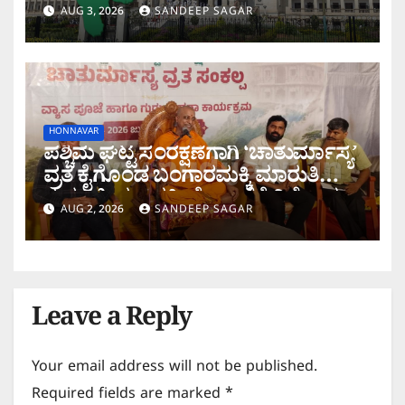
ಮತ್ತೆ ನಿರಾಸೆ!
AUG 3, 2026
SANDEEP SAGAR
HONNAVAR
ಪಶ್ಚಿಮ ಘಟ್ಟ ಸಂರಕ್ಷಣೆಗಾಗಿ ‘ಚಾತುರ್ಮಾಸ್ಯ’
ವ್ರತ ಕೈಗೊಂಡ ಬಂಗಾರಮಕ್ಕಿ ಮಾರುತಿ
ಗುರೂಜಿ; ಶರಾವತಿ ಯೋಜನೆಗೆ ವಿರೋಧ
AUG 2, 2026
SANDEEP SAGAR
Leave a Reply
Your email address will not be published.
Required fields are marked
*