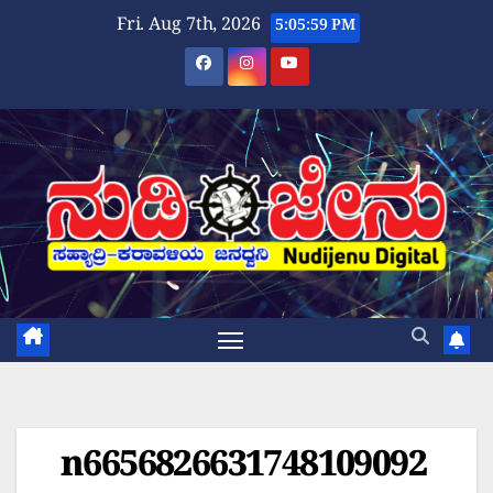
Skip
Fri. Aug 7th, 2026
5:06:00 PM
to
content
n6656826631748109092