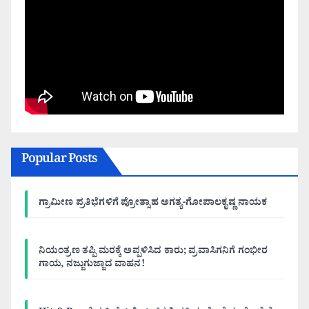
Popular Posts
ಗ್ರಾಮೀಣ ಪ್ರತಿಭೆಗಳಿಗೆ ಪ್ರೋತ್ಸಾಹ ಅಗತ್ಯ-ಗೋಪಾಲಕೃಷ್ಣ ನಾಯಕ
ನಿಯಂತ್ರಣ ತಪ್ಪಿ ಮರಕ್ಕೆ ಅಪ್ಪಳಿಸಿದ ಕಾರು; ಪ್ರವಾಸಿಗನಿಗೆ ಗಂಭೀರ
ಗಾಯ, ನಜ್ಜುಗುಜ್ಜಾದ ವಾಹನ!