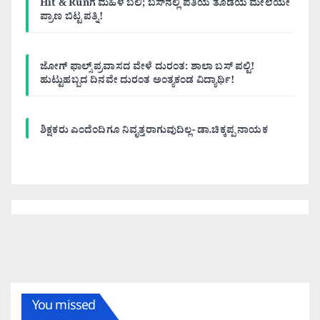
Hit & Runಗೆ ಮಹಿಳೆ ಬಲಿ; ಬಸ್‌ನಲ್ಲಿ ಪತಿಯ ತೊಡೆಯ ಮೇಲೆಯೇ
ಪ್ರಾಣ ಬಿಟ್ಟ ಪತ್ನಿ!
ಜೋಗ್ ಫಾಲ್ಸ್ ಪ್ರವಾಸದ ವೇಳೆ ದುರಂತ: ಶಾಲಾ ಬಸ್ ಪಲ್ಟಿ!
ಹುಟ್ಟುಹಬ್ಬದ ದಿನವೇ ದುರಂತ ಅಂತ್ಯಕಂಡ ವಿದ್ಯಾರ್ಥಿ!
ಶಿಕ್ಷಕರು ಎಂದೆಂದಿಗೂ ನಿವೃತ್ತರಾಗುವುದಿಲ್ಲ- ಡಾ.ಚಿಕ್ಕಪ್ಪ ನಾಯಕ
You missed