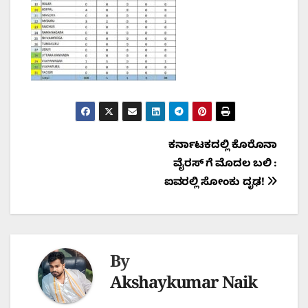
Post
ಕರ್ನಾಟಕದಲ್ಲಿ ಕೊರೊನಾ
ವೈರಸ್ ಗೆ ಮೊದಲ ಬಲಿ :
navigation
ಐವರಲ್ಲಿ ಸೋಂಕು ದೃಢ!
By
Akshaykumar Naik