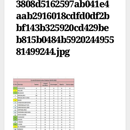
3808d5162597ab041e4
aab2916018cdfd0df2b
bf143b325920cd429be
b815b0484b5920244955
81499244.jpg