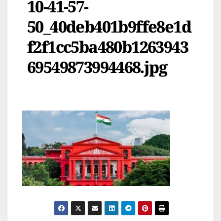
10-41-57-
50_40deb401b9ffe8e1d
f2f1cc5ba480b1263943
69549873994468.jpg