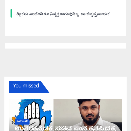
ಶಿಕ್ಷಕರು ಎಂದೆಂದಿಗೂ ನಿವೃತ್ತರಾಗುವುದಿಲ್ಲ- ಡಾ.ಚಿಕ್ಕಪ್ಪ ನಾಯಕ
You missed
KARWAR
ಉತ್ತರಕನ್ನಡಕ್ಕೆ ಸಚಿವ ಸ್ಥಾನ ಕೈತಪ್ಪಿದ್ದಕ್ಕೆ