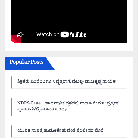
Popular Posts
ಶಿಕ್ಷಕರು ಎಂದೆಂದಿಗೂ ನಿವೃತ್ತರಾಗುವುದಿಲ್ಲ- ಡಾ.ಚಿಕ್ಕಪ್ಪ ನಾಯಕ
NDPS Case | ಸಾರ್ವಜನಿಕ ಸ್ಥಳದಲ್ಲಿ ಗಾಂಜಾ ಸೇವನೆ: ಪ್ರತ್ಯೇಕ
ಪ್ರಕರಣಗಳಲ್ಲಿ ಮೂವರ ಬಂಧನ
ಯುವಕ ನಾಪತ್ತೆ;ಹುಡುಕಿಕೊಡುವಂತೆ ಪೊಲೀಸರ ಮೊರೆ