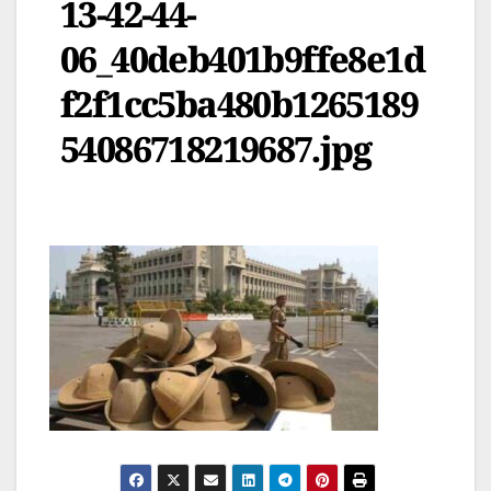
13-42-44-
06_40deb401b9ffe8e1d
f2f1cc5ba480b1265189
54086718219687.jpg