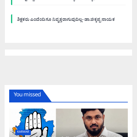
ಶಿಕ್ಷಕರು ಎಂದೆಂದಿಗೂ ನಿವೃತ್ತರಾಗುವುದಿಲ್ಲ- ಡಾ.ಚಿಕ್ಕಪ್ಪ ನಾಯಕ
You missed
KARWAR