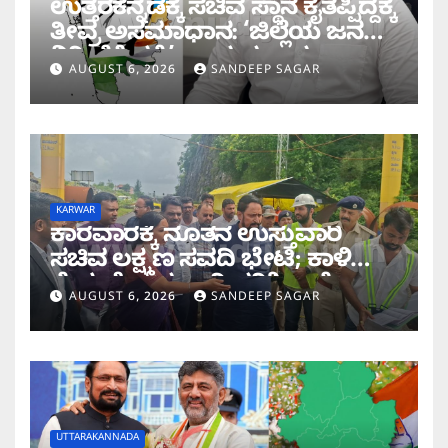
ಉತ್ತರಕನ್ನಡಕ್ಕೆ ಸಚಿವ ಸ್ಥಾನ ಕೈತಪ್ಪಿದ್ದಕ್ಕೆ
ತೀವ್ರ ಅಸಮಾಧಾನ: ‘ಜಿಲ್ಲೆಯ ಜನರ
ನಿರೀಕ್ಷೆಗೆ ಧಕ್ಕೆ’ ಎಂದ ಪ್ರಸಾದ
AUGUST 6, 2026
SANDEEP SAGAR
ಗಾಂವಕರ್
KARWAR
ಕಾರವಾರಕ್ಕೆ ನೂತನ ಉಸ್ತುವಾರಿ
ಸಚಿವ ಲಕ್ಷ್ಮಣ ಸವದಿ ಭೇಟಿ; ಕಾಳಿ
ಸೇತುವೆ ಕಾಮಗಾರಿ ಪರಿಶೀಲನೆ
AUGUST 6, 2026
SANDEEP SAGAR
UTTARAKANNADA